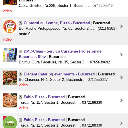
Bucuresti
Calea Grivitei , Nr.228, Sector 1, Bucur .. ... 0742393846
video
Cuptorul cu Lemne, Pizza - Bucuresti
|
Bucuresti
Bd. Pache Protopopescu, Nr. 63, Sector 2 .. ... (021) 9363 -
tasta 0
video
DMC-Clean - Servicii Curatenie Profesionale
Bucuresti, Ilfov
|
Bucuresti
Drumul Gura Fagetului, Nr. 35, Sector 3 ... 0765639692
Elegant Catering evenimente - Bucuresti
|
Bucuresti
Bd.Chisinau, Nr.1, Sector 2, Bucuresti ... 0212550327
video
Fabio Pizza - Bucuresti
|
Bucuresti
Turda, Nr. 117, Sector 1, Bucuresti ... 0372188330
video
Fabio Pizza - Bucuresti
|
Bucuresti
Turda, Nr. 117, Sector 1, Bucuresti ... 0372188330