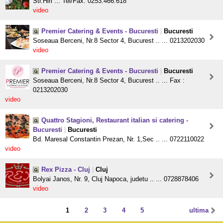
Str.Hiri ... Tel/Fax: 0253.466.618
video
Premier Catering & Events - Bucuresti
|
Bucuresti
Soseaua Berceni, Nr.8 Sector 4, Bucurest .. ... 0213202030
video
Premier Catering & Events - Bucuresti
|
Bucuresti
Soseaua Berceni, Nr.8 Sector 4, Bucurest .. ... Fax :
0213202030
video
Quattro Stagioni, Restaurant italian si catering -
Bucuresti
|
Bucuresti
Bd. Maresal Constantin Prezan, Nr. 1,Sec .. ... 0722110022
video
Rex Pizza - Cluj
|
Cluj
Bolyai Janos, Nr. 9, Cluj Napoca, judetu .. ... 0728878406
video
1
2
3
4
5
ultima