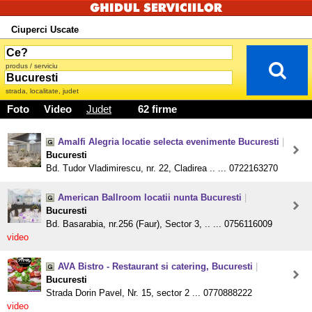
Ciuperci Uscate
produs / serviciu
strada, localitate, judet
Foto
Video
Judet
62 firme
Amalfi Alegria locatie selecta evenimente Bucuresti
|
Bucuresti
Bd. Tudor Vladimirescu, nr. 22, Cladirea .. ... 0722163270
American Ballroom locatii nunta Bucuresti
|
Bucuresti
Bd. Basarabia, nr.256 (Faur), Sector 3, .. ... 0756116009
video
AVA Bistro - Restaurant si catering, Bucuresti
|
Bucuresti
Strada Dorin Pavel, Nr. 15, sector 2 ... 0770888222
video