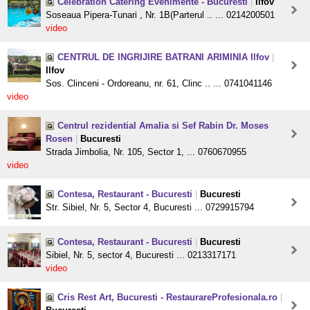
Celebration Catering Evenimente - Bucuresti
|
Ilfov
Soseaua Pipera-Tunari , Nr. 1B(Parterul .. ... 0214200501
video
CENTRUL DE INGRIJIRE BATRANI ARIMINIA Ilfov
|
Ilfov
Sos. Clinceni - Ordoreanu, nr. 61, Clinc .. ... 0741041146
video
Centrul rezidential Amalia si Sef Rabin Dr. Moses
Rosen
|
Bucuresti
Strada Jimbolia, Nr. 105, Sector 1, ... 0760670955
video
Contesa, Restaurant - Bucuresti
|
Bucuresti
Str. Sibiel, Nr. 5, Sector 4, Bucuresti ... 0729915794
Contesa, Restaurant - Bucuresti
|
Bucuresti
Sibiel, Nr. 5, sector 4, Bucuresti ... 0213317171
video
Cris Rest Art, Bucuresti - RestaurareProfesionala.ro
|