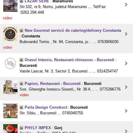
LAZAR SERE
|
Maramures
Str.102, nr.9, Nistru, judetul Maramures ... Tel/Fax
:0262.294.448
video
New Gourmet servicii de catering/delivery Constanta
|
Constanta
Bulevardul Tomis , Nr. 94, Constanta, ju .. ... 0763906030
video
Orasul Interzis, Restaurant chinezesc - Bucuresti
|
Bucuresti
Vasile Lascar, Nr. 3, Sector 2, Bucurest .. ... 0314254747
Papion, Restaurant - Bucuresti
|
Bucuresti
Sos. Gheorghe Ionescu Sisesti,, Nr. 38 A .. ... 0775396776
video
Perla Design Construct
|
Bucuresti
Str. Sibiu, , Bucuresti ... 0745040755
PHYLY IMPEX
|
Gorj