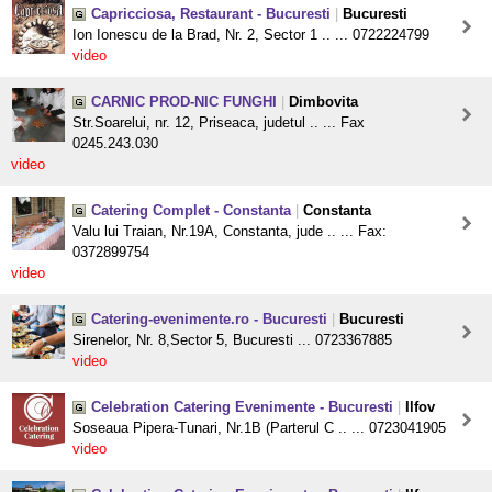
Capricciosa, Restaurant - Bucuresti
|
Bucuresti
Ion Ionescu de la Brad, Nr. 2, Sector 1 .. ... 0722224799
video
CARNIC PROD-NIC FUNGHI
|
Dimbovita
Str.Soarelui, nr. 12, Priseaca, judetul .. ... Fax
0245.243.030
video
Catering Complet - Constanta
|
Constanta
Valu lui Traian, Nr.19A, Constanta, jude .. ... Fax:
0372899754
video
Catering-evenimente.ro - Bucuresti
|
Bucuresti
Sirenelor, Nr. 8,Sector 5, Bucuresti ... 0723367885
video
Celebration Catering Evenimente - Bucuresti
|
Ilfov
Soseaua Pipera-Tunari, Nr.1B (Parterul C .. ... 0723041905
video