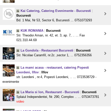
Kai Catering, Catering Evenimente - Bucuresti
|
Bucuresti
Bd. 1 Mai, Nr 53, Sector 6, Bucuresti ... 0751073293
KUK ROMANIA
|
Bucuresti
Str. Theodor Aman, nr. 42, et. 3, ap. 7, .. ... Fax
021.310.44.69
La Gondola - Restaurant Bucuresti
|
Bucuresti
Str. Nicolae Caramfil, nr.2c ,sector 1, ... 0752356356
La mami acasa - restaurant, catering Popesti
Leordeni, Ilfov
|
Ilfov
str. Leordeni , nr.4, Popesti Leordeni, .. ... 0723538729 -
evenimente
La Maria si Ion, Restaurant - Bucuresti
|
Bucuresti
Splaiul Independentei, Nr. 290, Complex .. ... 0753473781
video