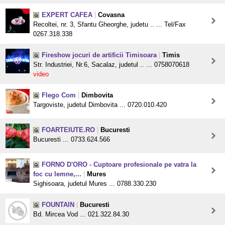
EXPERT CAFEA
|
Covasna
Recoltei, nr. 3, Sfantu Gheorghe, judetu .. ... Tel/Fax
0267.318.338
Fireshow jocuri de artificii Timisoara
|
Timis
Str. Industriei, Nr.6, Sacalaz, judetul .. ... 0758070618
video
Flego Com
|
Dimbovita
Targoviste, judetul Dimbovita ... 0720.010.420
FOARTEIUTE.RO
|
Bucuresti
Bucuresti ... 0733.624.566
FORNO D'ORO - Cuptoare profesionale pe vatra la
foc cu lemne,...
|
Mures
Sighisoara, judetul Mures ... 0788.330.230
FOUNTAIN
|
Bucuresti
Bd. Mircea Vod ... 021.322.84.30