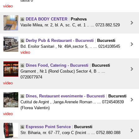
tasta 0
video
DEEA BODY CENTER
|
Prahova
Vasile Milea, nr. 2, bl. A, sc. C, et. 1 .. ... 0723.882.529
Derby Pub & Restaurant - Bucuresti
|
Bucuresti
Bd. Eroilor Sanitari , Nr. 49A,sector 5, .. ... 0214108545
video
Dines Food, Catering - Bucuresti
|
Bucuresti
Gramont , Nr.1 (Rond Cosbuc) Sector 4, B .. ...
0720077974
video
Dines, Restaurant evenimente - Bucuresti
|
Bucuresti
Cutitul de Argint , ,langa Arenele Roman .. ... 0724540839
(Florea Valentin)
video
Espresso Point Service
|
Bucuresti
Str. Biharia, nr. 67 -77, corp C (Incint .. ... 0752.880.088