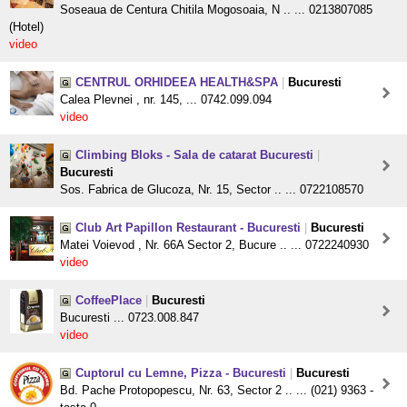
Soseaua de Centura Chitila Mogosoaia, N .. ... 0213807085
(Hotel)
video
CENTRUL ORHIDEEA HEALTH&SPA
|
Bucuresti
Calea Plevnei , nr. 145, ... 0742.099.094
video
Climbing Bloks - Sala de catarat Bucuresti
|
Bucuresti
Sos. Fabrica de Glucoza, Nr. 15, Sector .. ... 0722108570
Club Art Papillon Restaurant - Bucuresti
|
Bucuresti
Matei Voievod , Nr. 66A Sector 2, Bucure .. ... 0722240930
video
CoffeePlace
|
Bucuresti
Bucuresti ... 0723.008.847
video
Cuptorul cu Lemne, Pizza - Bucuresti
|
Bucuresti
Bd. Pache Protopopescu, Nr. 63, Sector 2 .. ... (021) 9363 -