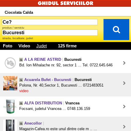
Ciocolata Calda
produs / serviciu
strada, localitate, judet
Foto
Video
Judet
125 firme
A LA REINE ASTRID
|
Bucuresti
Bd. Ion Mihalache nr. 92, sector 1 ... Tel. 0722.645.646
Acuarela Bufet - Bucuresti
|
Bucuresti
Polona, Nr. 40,Sector 1, Bucuresti ... 0721483051
video
ALFA DISTRIBUTION
|
Vrancea
Focsani, judetul Vrancea ... 0748.136.159
Anecollor
|
Magazin-Cafea.ro este unul dintre cele m .. ...