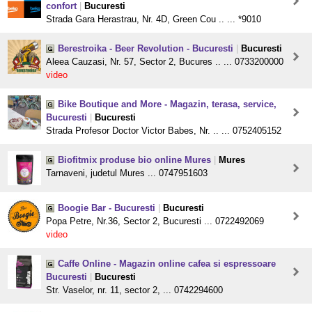
confort
|
Bucuresti
Strada Gara Herastrau, Nr. 4D, Green Cou .. ... *9010
Berestroika - Beer Revolution - Bucuresti
|
Bucuresti
Aleea Cauzasi, Nr. 57, Sector 2, Bucures .. ... 0733200000
video
Bike Boutique and More - Magazin, terasa, service,
Bucuresti
|
Bucuresti
Strada Profesor Doctor Victor Babes, Nr. .. ... 0752405152
Biofitmix produse bio online Mures
|
Mures
Tarnaveni, judetul Mures ... 0747951603
Boogie Bar - Bucuresti
|
Bucuresti
Popa Petre, Nr.36, Sector 2, Bucuresti ... 0722492069
video
Caffe Online - Magazin online cafea si espressoare
Bucuresti
|
Bucuresti
Str. Vaselor, nr. 11, sector 2, ... 0742294600