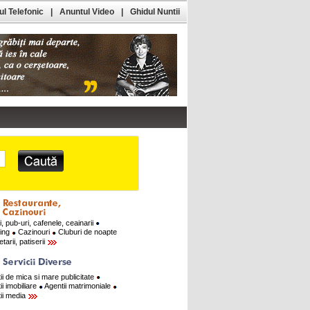
l Telefonic
|
Anuntul Video
|
Ghidul Nuntii
i, pub-uri, cafenele, ceainarii
ring
Cazinouri
Cluburi de noapte
tarii, patiserii
ii de mica si mare publicitate
ii imobiliare
Agentii matrimoniale
ii media