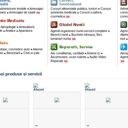
dministrare imobile
Amenajari
Cursuri alimentatie publica, turism
Cursuri
Admin
rioare
Amenajari de spatii
asistenta medicala
Cursuri coafura,
consu
cosmetica
consu
Alergologie
Ambulatorii,
ale
Analize
Aparatura
Agentii organizare nunti-servicii complete
Agre
Biserici nunti
Buchete mireasa, flori,
Alpin
lumanari nunta
inot
velope, cosmetice auto
Alarme
oto
Benzinarii
Chei si yale
Aer conditionat, ventilatii
Antene tv
Aerop
Ascensoare, scari rulante
Audio-Video
Agent
Reparatii
oi produse si servicii
...
...