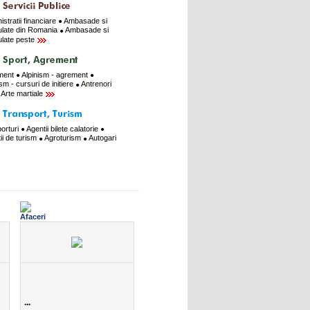
istratii financiare
Ambasade si
late din Romania
Ambasade si
late peste
ment
Alpinism - agrement
ism - cursuri de initiere
Antrenori
Arte martiale
orturi
Agentii bilete calatorie
ii de turism
Agroturism
Autogari
...