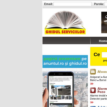
Email:
Parola:
Ce
pro
Asigurari
Audi
Banci
Burse 
Alarme imobil
Detectivi parti