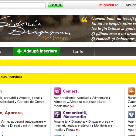
m.ghidul.ro
|
Anuntu
Tarife
dus / serviciu
t, contabili
Avocati, juristi
Aer conditionat, ventilatii
Alimentare
Barur
si brokeri
Camere de Comert
Alimente
Alimente naturiste, plante
Cate
medicinale
Cofe
Arme, accesorii autoaparare
Antene tv
Diaspora
Difuzare presa
Agent
culari
Dresaj canin - Interfoane
Internet, realizare site-uri
Monitorizare
Agent
media
Posta
Agent