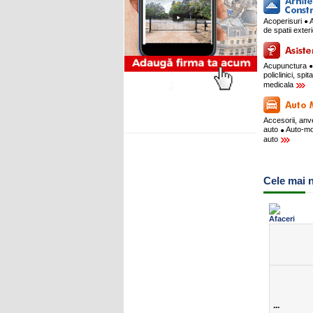
Acoperisuri
A
de spatii exte
Acupunctura
policlinici, spit
medicala
Accesorii, an
auto
Auto-m
auto
Cele mai n
...