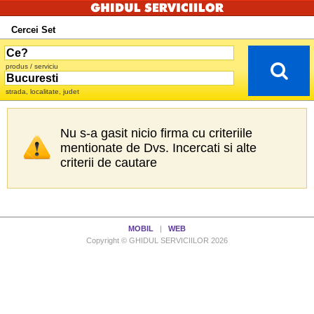
Cercei Set
produs / serviciu
strada, localitate, judet
Nu s-a gasit nicio firma cu criteriile
mentionate de Dvs. Incercati si alte
criterii de cautare
MOBIL
|
WEB
Copyright © GHIDUL SERVICIILOR 2026