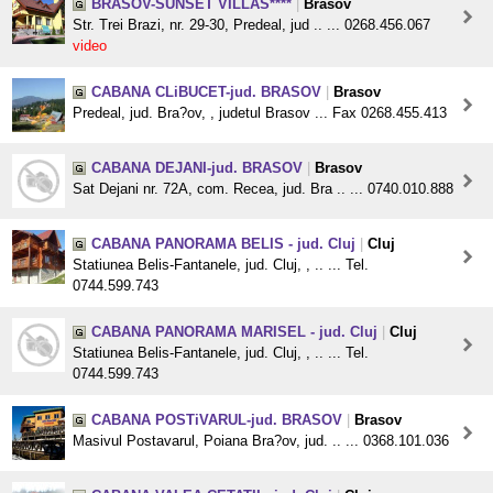
BRASOV-SUNSET VILLAS****
|
Brasov
Str. Trei Brazi, nr. 29-30, Predeal, jud .. ... 0268.456.067
video
CABANA CLiBUCET-jud. BRASOV
|
Brasov
Predeal, jud. Bra?ov, , judetul Brasov ... Fax 0268.455.413
CABANA DEJANI-jud. BRASOV
|
Brasov
Sat Dejani nr. 72A, com. Recea, jud. Bra .. ... 0740.010.888
CABANA PANORAMA BELIS - jud. Cluj
|
Cluj
Statiunea Belis-Fantanele, jud. Cluj, , .. ... Tel.
0744.599.743
CABANA PANORAMA MARISEL - jud. Cluj
|
Cluj
Statiunea Belis-Fantanele, jud. Cluj, , .. ... Tel.
0744.599.743
CABANA POSTiVARUL-jud. BRASOV
|
Brasov
Masivul Postavarul, Poiana Bra?ov, jud. .. ... 0368.101.036