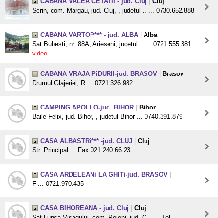
CABANA VALEA CETATII - jud. Cluj
|
Cluj
Scrin, com. Margau, jud. Cluj, , judetul .. ... 0730.652.888
CABANA VARTOP*** - jud. ALBA
|
Alba
Sat Bubesti, nr. 88A, Arieseni, judetul .. ... 0721.555.381
video
CABANA VRAJA PiDURII-jud. BRASOV
|
Brasov
Drumul Glajeriei, R ... 0721.326.982
CAMPING APOLLO-jud. BIHOR
|
Bihor
Baile Felix, jud. Bihor, , judetul Bihor ... 0740.391.879
CASA ALBASTRi*** -jud. CLUJ
|
Cluj
Str. Principal ... Fax 021.240.66.23
CASA ARDELEANi LA GHITi-jud. BRASOV
|
F ... 0721.970.435
CASA BIHOREANA - jud. Cluj
|
Cluj
Sat Lunca Visagului, com. Poieni, jud. C .. ... Tel.