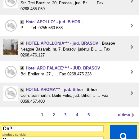
Str. Trei Brazi nr. 20, Predeal, jud. Br .. ... Fax
0268.455.059
Hotel APOLLO* - jud. BIHOR
|
P- ... Tel. 0255.560.688
HOTEL APOLLONIA*** - jud. BRASOV
|
Brasov
Neagoe Basarab, nr. 7, Brasov, judetul B .. ... Fax
0268.476.127
Hotel ARO PALACE**** - JUD. BRASOV
|
Bd. Eroilor nr. 27 , ... Fax 0268.475.228
HOTEL AROMA*** - jud. Bihor
|
Bihor
Com. Sanmartin, Baile Felix, jud. Bihor, .. ... Fax
0359.457.400
1
2
3
4
5
ultima
produs / serviciu