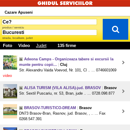
Cazare Apuseni
produs / serviciu
strada, localitate, judet
Foto
Video
Judet
135 firme
Adeona Camps - Organizeaza tabere si excursii la
munte pentru copii...
|
Cluj
Str. Alexandru Vaida Voevod, Nr. 101, Cl .. ... 0746601069
video
ALISA TURISM (VILA ALISA)-jud. BRASOV
|
Brasov
Str. Sextil Puscariu, nr. 53, Bran, jude .. ... 0728.098.877
BRASOV-TURISTICO-DREAM
|
Brasov
DN73 Brasov-Bran, Rasnov, jud. Brasov, , .. ... Fax
0268.547.391