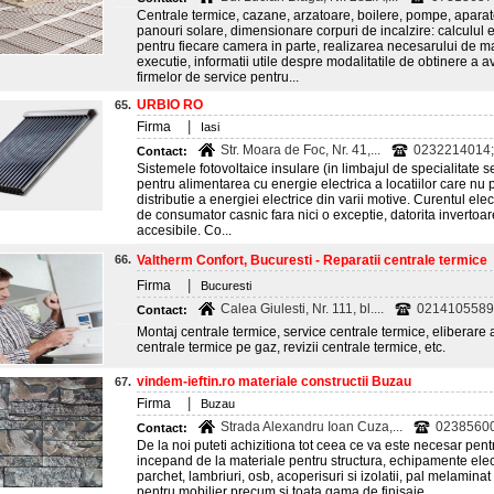
Centrale termice, cazane, arzatoare, boilere, pompe, aparate 
panouri solare, dimensionare corpuri de incalzire: calculul 
pentru fiecare camera in parte, realizarea necesarului de ma
executie, informatii utile despre modalitatile de obtinere a
firmelor de service pentru...
URBIO RO
65.
|
Firma
Iasi
Str. Moara de Foc, Nr. 41,...
0232214014;
Contact:
Sistemele fotovoltaice insulare (in limbajul de specialitate
pentru alimentarea cu energie electrica a locatiilor care nu p
distributie a energiei electrice din varii motive. Curentul ele
de consumator casnic fara nici o exceptie, datorita invertoar
accesibile. Co...
66.
Valtherm Confort, Bucuresti - Reparatii centrale termice
|
Firma
Bucuresti
Calea Giulesti, Nr. 111, bl....
0214105589
Contact:
Montaj centrale termice, service centrale termice, eliberare
centrale termice pe gaz, revizii centrale termice, etc.
vindem-ieftin.ro materiale constructii Buzau
67.
|
Firma
Buzau
Strada Alexandru Ioan Cuza,...
0238560
Contact:
De la noi puteti achizitiona tot ceea ce va este necesar pen
incepand de la materiale pentru structura, echipamente electri
parchet, lambriuri, osb, acoperisuri si izolatii, pal melaminat 
pentru mobilier precum si toata gama de finisaje.