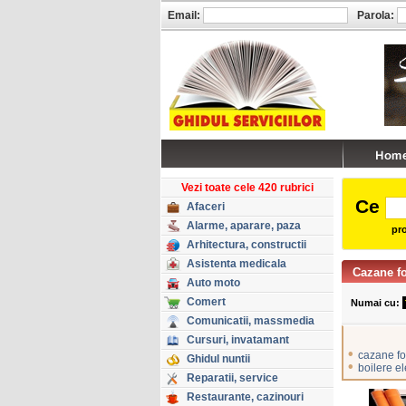
Email:
Parola:
Vezi toate cele 420 rubrici
Ce
Afaceri
Alarme, aparare, paza
pro
Arhitectura, constructii
Asistenta medicala
Cazane f
Auto moto
Comert
Numai cu:
Comunicatii, massmedia
Cursuri, invatamant
•
cazane fo
Ghidul nuntii
•
boilere el
Reparatii, service
Restaurante, cazinouri