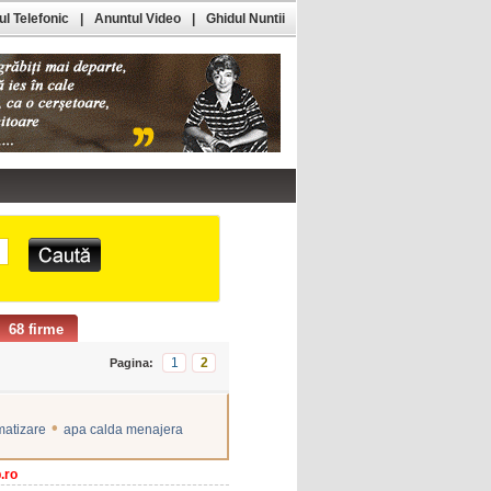
l Telefonic
|
Anuntul Video
|
Ghidul Nuntii
68 firme
1
2
Pagina:
•
imatizare
apa calda menajera
.ro