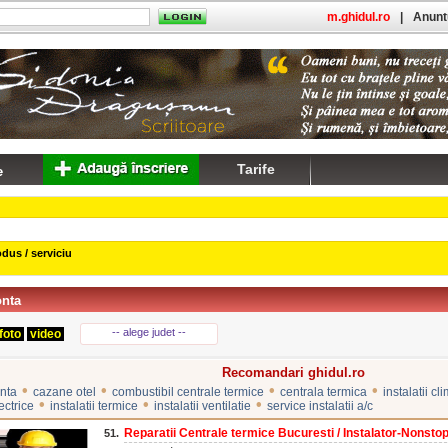
m.ghidul.ro
|
Anuntu
Tarife
dus / serviciu
onta
-- alege judet --
foto
video
Recomandari ghidul.ro
•
•
•
•
nta
cazane otel
combustibil centrale termice
centrala termica
instalatii cl
•
•
•
ectrice
instalatii termice
instalatii ventilatie
service instalatii a/c
Reparatii Centrale termice Bucuresti / Instalator-Nonstop
51.