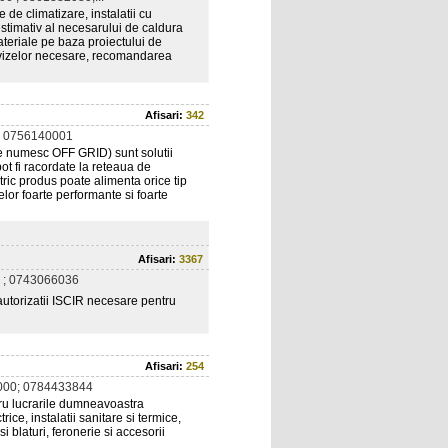
de climatizare, instalatii cu
estimativ al necesarului de caldura
teriale pe baza proiectului de
 avizelor necesare, recomandarea
Afisari:
342
 0756140001
 se numesc OFF GRID) sunt solutii
ot fi racordate la reteaua de
ctric produs poate alimenta orice tip
elor foarte performante si foarte
Afisari:
3367
 ; 0743066036
 autorizatii ISCIR necesare pentru
Afisari:
254
000; 0784433844
tru lucrarile dumneavoastra
ce, instalatii sanitare si termice,
si blaturi, feronerie si accesorii