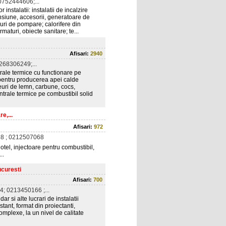
752444606;...
nstalatii: instalatii de incalzire
nsiune, accesorii, generatoare de
uri de pompare; calorifere din
armaturi, obiecte sanitare; te...
Afisari:
2940
268306249;...
rale termice cu functionare pe
 pentru producerea apei calde
euri de lemn, carbune, cocs,
ntrale termice pe combustibil solid
e,...
Afisari:
972
8 ; 0212507068
otel, injectoare pentru combustibil,
..
ucuresti
Afisari:
700
; 0213450166 ;...
dar si alte lucrari de instalatii
stant, format din proiectanti,
 complexe, la un nivel de calitate