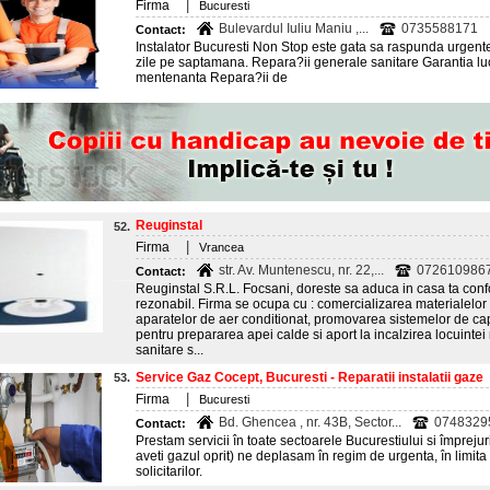
|
Firma
Bucuresti
Bulevardul Iuliu Maniu ,...
0735588171
Contact:
Instalator Bucuresti Non Stop este gata sa raspunda urgent
zile pe saptamana. Repara?ii generale sanitare Garantia luc
mentenanta Repara?ii de
Reuginstal
52.
|
Firma
Vrancea
str. Av. Muntenescu, nr. 22,...
0726109867
Contact:
Reuginstal S.R.L. Focsani, doreste sa aduca in casa ta confo
rezonabil. Firma se ocupa cu : comercializarea materialelor pe
aparatelor de aer conditionat, promovarea sistemelor de cap
pentru prepararea apei calde si aport la incalzirea locuintei 
sanitare s...
Service Gaz Cocept, Bucuresti - Reparatii instalatii gaze
53.
|
Firma
Bucuresti
Bd. Ghencea , nr. 43B, Sector...
0748329
Contact:
Prestam servicii în toate sectoarele Bucurestiului si împreju
aveti gazul oprit) ne deplasam în regim de urgenta, în limita p
solicitarilor.