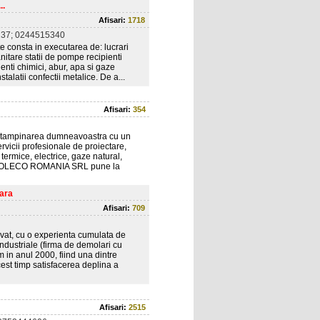
..
Afisari:
1718
37; 0244515340
ate consta in executarea de: lucrari
sanitare statii de pompe recipienti
nti chimici, abur, apa si gaze
alatii confectii metalice. De a...
Afisari:
354
ntampinarea dumneavoastra cu un
ervicii profesionale de proiectare,
, termice, electrice, gaze natural,
i. SC SOLECO ROMANIA SRL pune la
oara
Afisari:
709
ivat, cu o experienta cumulata de
industriale (firma de demolari cu
in anul 2000, fiind una dintre
cest timp satisfacerea deplina a
Afisari:
2515