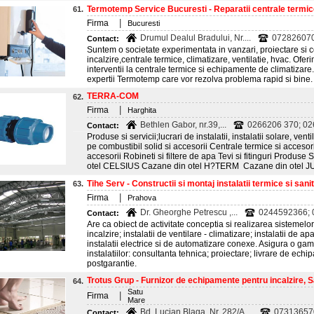
Termotemp Service Bucuresti - Reparatii centrale termice,
61.
|
Firma
Bucuresti
Drumul Dealul Bradului, Nr....
072826070
Contact:
Suntem o societate experimentata in vanzari, proiectare si
incalzire,centrale termice, climatizare, ventilatie, hvac. Oferi
interventii la centrale termice si echipamente de climatizare
expertii Termotemp care vor rezolva problema rapid si bine.
TERRA-COM
62.
|
Firma
Harghita
Bethlen Gabor, nr.39,...
0266206 370; 02
Contact:
Produse si servicii;lucrari de instalatii, instalatii solare, ven
pe combustibil solid si accesorii Centrale termice si accesor
accesorii Robineti si filtere de apa Tevi si fitinguri Produs
otel CELSIUS Cazane din otel H?TERM Cazane din otel J
Tihe Serv - Constructii si montaj instalatii termice si sanita
63.
|
Firma
Prahova
Dr. Gheorghe Petrescu ,...
0244592366; 0
Contact:
Are ca obiect de activitate conceptia si realizarea sistemelor 
incalzire; instalatii de ventilare - climatizare; instalatii de a
instalatii electrice si de automatizare conexe. Asigura o ga
instalatiilor: consultanta tehnica; proiectare; livrare de ech
postgarantie.
Trotus Grup - Furnizor de echipamente pentru incalzire, 
64.
Satu
|
Firma
Mare
Bd. Lucian Blaga, Nr. 282/A,...
073136570
Contact: