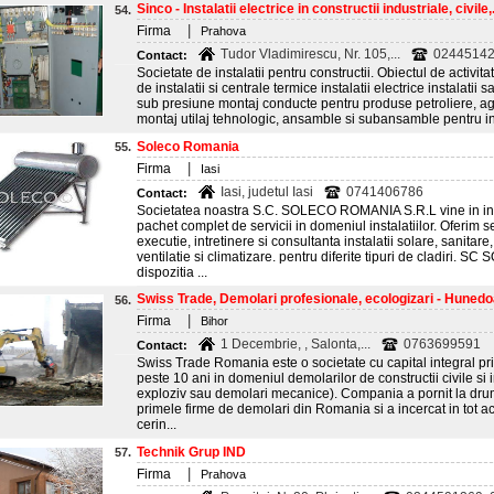
Sinco - Instalatii electrice in constructii industriale, civile,.
54.
|
Firma
Prahova
Tudor Vladimirescu, Nr. 105,...
02445142
Contact:
Societate de instalatii pentru constructii. Obiectul de activit
de instalatii si centrale termice instalatii electrice instalatii 
sub presiune montaj conducte pentru produse petroliere, age
montaj utilaj tehnologic, ansamble si subansamble pentru inst
Soleco Romania
55.
|
Firma
Iasi
Iasi, judetul Iasi
0741406786
Contact:
Societatea noastra S.C. SOLECO ROMANIA S.R.L vine in i
pachet complet de servicii in domeniul instalatiilor. Oferim s
executie, intretinere si consultanta instalatii solare, sanitare
ventilatie si climatizare. pentru diferite tipuri de cladir
dispozitia ...
Swiss Trade, Demolari profesionale, ecologizari - Huned
56.
|
Firma
Bihor
1 Decembrie, , Salonta,...
0763699591
Contact:
Swiss Trade Romania este o societate cu capital integral pr
peste 10 ani in domeniul demolarilor de constructii civile si 
exploziv sau demolari mecanice). Compania a pornit la drum 
primele firme de demolari din Romania si a incercat in tot a
cerin...
Technik Grup IND
57.
|
Firma
Prahova