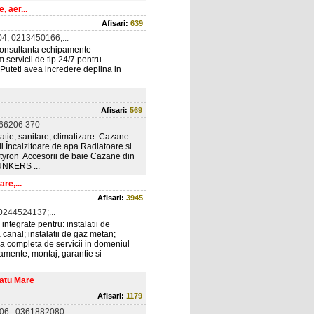
 aer...
Afisari:
639
4; 0213450166;...
 consultanta echipamente
m servicii de tip 24/7 pentru
.Puteti avea incredere deplina in
Afisari:
569
66206 370
tilatie, sanitare, climatizare. Cazane
ii Încalzitoare de apa Radiatoare si
e Styron Accesorii de baie Cazane din
UNKERS ...
re,...
Afisari:
3945
244524137;...
integrate pentru: instalatii de
pa canal; instalatii de gaz metan;
ma completa de servicii in domeniul
ipamente; montaj, garantie si
Satu Mare
Afisari:
1179
6 ; 0361882080;...