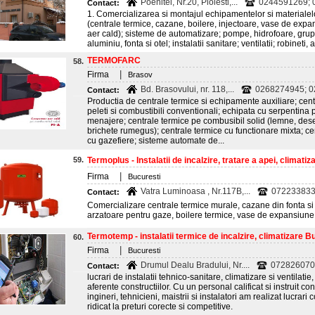
Poenitei, Nr.20, Ploiesti,...
0244591269; 0
Contact:
1. Comercializarea si montajul echipamentelor si materialelor i
(centrale termice, cazane, boilere, injectoare, vase de expa
aer cald); sisteme de automatizare; pompe, hidrofoare, grup
aluminiu, fonta si otel; instalatii sanitare; ventilatii; robineti, 
TERMOFARC
58.
|
Firma
Brasov
Bd. Brasovului, nr. 118,...
0268274945; 0
Contact:
Productia de centrale termice si echipamente auxiliare; cent
peleti si combustibili conventionali; echipata cu serpentina
menajere; centrale termice pe combusibil solid (lemne, des
brichete rumegus); centrale termice cu functionare mixta; ce
cu gazefiere; sisteme automate de...
59.
Termoplus - Instalatii de incalzire, tratare a apei, climatizar
|
Firma
Bucuresti
Vatra Luminoasa , Nr.117B,...
072233833
Contact:
Comercializare centrale termice murale, cazane din fonta si 
arzatoare pentru gaze, boilere termice, vase de expansiune.
Termotemp - instalatii termice de incalzire, climatizare B
60.
|
Firma
Bucuresti
Drumul Dealu Bradului, Nr....
0728260704
Contact:
lucrari de instalatii tehnico-sanitare, climatizare si ventilatie, 
aferente constructiilor. Cu un personal calificat si instruit con
ingineri, tehnicieni, maistrii si instalatori am realizat lucrari
ridicat la preturi corecte si competitive.