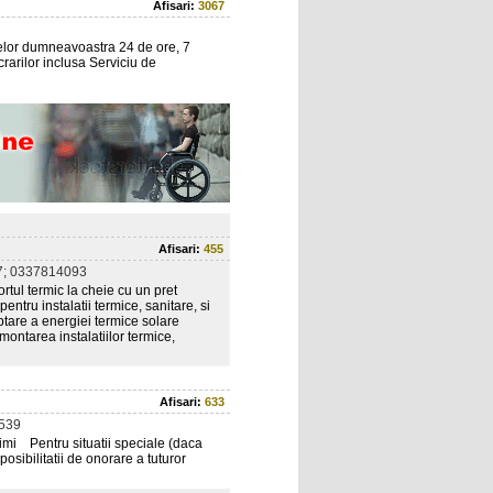
Afisari:
3067
elor dumneavoastra 24 de ore, 7
rarilor inclusa Serviciu de
Afisari:
455
; 0337814093
rtul termic la cheie cu un pret
ntru instalatii termice, sanitare, si
tare a energiei termice solare
montarea instalatiilor termice,
Afisari:
633
539
rimi Pentru situatii speciale (daca
osibilitatii de onorare a tuturor