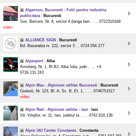
Algernon, Bucuresti - Folii pentru industria
publicitara
|
Bucuresti
Sos. Berceni, Nr. 8, sector 4 (langa ben .. ... 0722310169
video
ALLIANCE SIGN
|
Bucuresti
Bd. Basarabia nr. 222, sector 3 ... 0724.556.277
Alpexpert
|
Alba
Arnsberg, Nr. 1, Bl.B2, Alba Iulia, jude .. ... +4
0726.131.243
Alpin Max - Alpinism utilitar Bucuresti
|
Bucuresti
Giulesti, Nr. 123, Bl. A, Sc. B, Et. 1, .. ... 0746751517
video
Alpin Red - Alpinism utilitar - Iasi
|
Iasi
Str. Vitejilor, nr. 11, Iasi, judetul Ia .. ... 0742.610.136
Alpin Util Center Constanta
|
Constanta