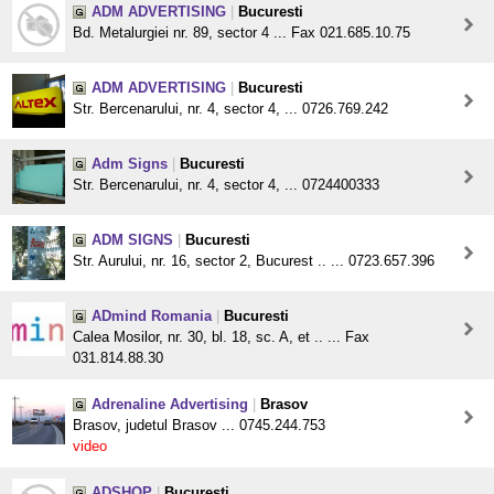
ADM ADVERTISING
|
Bucuresti
Bd. Metalurgiei nr. 89, sector 4 ... Fax 021.685.10.75
ADM ADVERTISING
|
Bucuresti
Str. Bercenarului, nr. 4, sector 4, ... 0726.769.242
Adm Signs
|
Bucuresti
Str. Bercenarului, nr. 4, sector 4, ... 0724400333
ADM SIGNS
|
Bucuresti
Str. Aurului, nr. 16, sector 2, Bucurest .. ... 0723.657.396
ADmind Romania
|
Bucuresti
Calea Mosilor, nr. 30, bl. 18, sc. A, et .. ... Fax
031.814.88.30
Adrenaline Advertising
|
Brasov
Brasov, judetul Brasov ... 0745.244.753
video
ADSHOP
|
Bucuresti