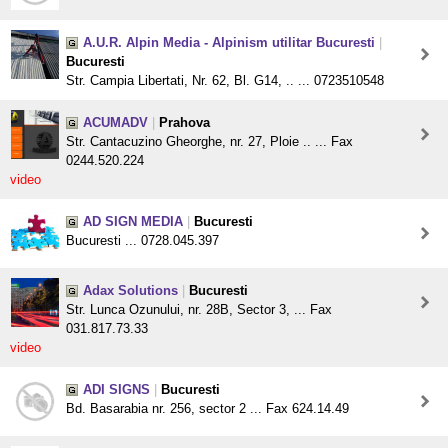
A.U.R. Alpin Media - Alpinism utilitar Bucuresti
|
Bucuresti
Str. Campia Libertati, Nr. 62, Bl. G14, .. ... 0723510548
ACUMADV
|
Prahova
Str. Cantacuzino Gheorghe, nr. 27, Ploie .. ... Fax
0244.520.224
video
AD SIGN MEDIA
|
Bucuresti
Bucuresti ... 0728.045.397
Adax Solutions
|
Bucuresti
Str. Lunca Ozunului, nr. 28B, Sector 3, ... Fax
031.817.73.33
video
ADI SIGNS
|
Bucuresti
Bd. Basarabia nr. 256, sector 2 ... Fax 624.14.49