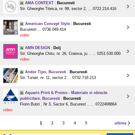
AMA CONTEXT
|
Bucuresti
Str. Gheorghe Titeica, nr. 99, sector 2, ... 0722.214.416
American Concept Style
|
Bucuresti
Bucuresti ... 0736.049.414
video
AMN DESIGN
|
Dolj
Str. Gheorghe Chitu, nr. 26, Craiova, ju .. ... 0251.530.000
video
Andor Tipo, Bucuresti
|
Bucuresti
Str. Tunari, nr. 11, sector 2 ... 0732.718.213
Aquaris Print & Promo - Materiale si obiecte
publicitare, Bucuresti
|
Bucuresti
Florin Butiri , Nr 3, Sector 6, Bucurest .. ... 0722408864
video
1
2
3
4
5
ultima