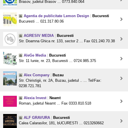
Brasov, judetul Brasov ... 0773.840.064
Agentia de publicitate Lemon Design
|
Bucuresti
Bucuresti ... 021.317.80.06
AGRESIV MEDIA
|
Bucuresti
Str. Doamna Ghica nr. 133, sector 2 ... Fax 021.240.70.38
AleGe Media
|
Bucuresti
Str. 11 Iunie, nr. 23, Bucuresti ... 0724.985.375
Alex Company
|
Buzau
Str. Chiristigii, nr. 2A, Buzau, judetul .. ... Tel/Fax:
0238.721.781
Alexia Invest
|
Neamt
Roman, judetul Neamt ... Fax 0333.810.518
ALF GRAVURA
|
Bucuresti
Calea Calarasilor, 181, bUCURESTI ... 0213260662