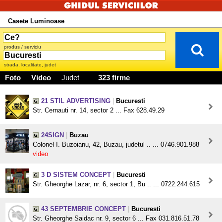
Casete Luminoase
produs / serviciu
strada, localitate, judet
Foto
Video
Judet
323 firme
21 STIL ADVERTISING
|
Bucuresti
Str. Cernauti nr. 14, sector 2 ... Fax 628.49.29
24SIGN
|
Buzau
Colonel I. Buzoianu, 42, Buzau, judetul .. ... 0746.901.988
video
3 D SISTEM CONCEPT
|
Bucuresti
Str. Gheorghe Lazar, nr. 6, sector 1, Bu .. ... 0722.244.615
43 SEPTEMBRIE CONCEPT
|
Bucuresti
Str. Gheorghe Saidac nr. 9, sector 6 ... Fax 031.816.51.78