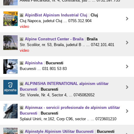
Aleea Pelicanului, nr. 4, Constanta, jud .. ... 0751.597.755
AlpinBist Alpinism Industrial Cluj
|
Cluj
Cluj Napoca, judetul Cluj ... 0755.312.904
video
Alpine Construct Center - Braila
|
Braila
Str. Scolilor, nr. 53, Braila, judetul B .. ... 0742.101.401
video
Alpinisha
|
Bucuresti
Bucuresti ... 031 801 53 83
ALPINISHA INTERNATIONAL alpinism utilitar
Bucuresti
|
Bucuresti
Str. Viorele, Nr. 4, Sector 4, ... 0745082652
Alpinmax - servicii profesionale de alpinism utilitar
Bucuresti
|
Bucuresti
Splaiul Unirii, nr.162, Corp C96, sector .. ... 0723601210
Alpinstyle Alpinism Utilitar Bucuresti
|
Bucuresti