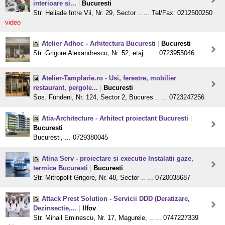
interioare si...
|
Bucuresti
Str. Heliade Intre Vii, Nr. 29, Sector .. ... Tel/Fax: 0212500250
video
Atelier Adhoc - Arhitectura Bucuresti
|
Bucuresti
Str. Grigore Alexandrescu, Nr. 52, etaj .. ... 0723955046
Atelier-Tamplarie.ro - Usi, ferestre, mobilier
restaurant, pergole...
|
Bucuresti
Sos. Fundeni, Nr. 124, Sector 2, Bucures .. ... 0723247256
Atia-Architecture - Arhitect proiectant Bucuresti
|
Bucuresti
Bucuresti, ... 0729380045
Atina Serv - proiectare si executie Instalatii gaze,
termice Bucuresti
|
Bucuresti
Str. Mitropolit Grigore, Nr. 48, Sector .. ... 0720038687
Attack Prest Solution - Servicii DDD (Deratizare,
Dezinsectie,...
|
Ilfov
Str. Mihail Eminescu, Nr. 17, Magurele, .. ... 0747227339