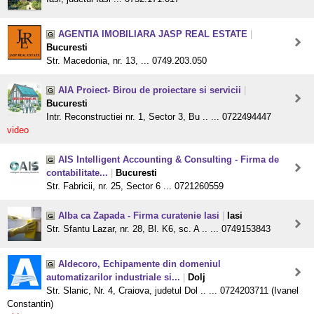
AGENTIA IMOBILIARA JASP REAL ESTATE
|
Bucuresti
Str. Macedonia, nr. 13, ... 0749.203.050
AIA Proiect- Birou de proiectare si servicii
|
Bucuresti
Intr. Reconstructiei nr. 1, Sector 3, Bu .. ... 0722494447
video
AIS Intelligent Accounting & Consulting - Firma de
contabilitate...
|
Bucuresti
Str. Fabricii, nr. 25, Sector 6 ... 0721260559
Alba ca Zapada - Firma curatenie Iasi
|
Iasi
Str. Sfantu Lazar, nr. 28, Bl. K6, sc. A .. ... 0749153843
Aldecoro, Echipamente din domeniul
automatizarilor industriale si...
|
Dolj
Str. Slanic, Nr. 4, Craiova, judetul Dol .. ... 0724203711 (Ivanel
Constantin)