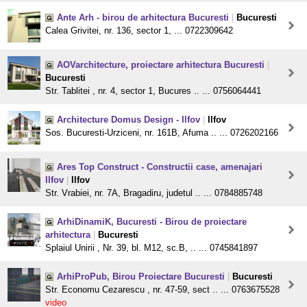
Ante Arh - birou de arhitectura Bucuresti
|
Bucuresti
Calea Grivitei, nr. 136, sector 1, ... 0722309642
AOVarchitecture, proiectare arhitectura Bucuresti
|
Bucuresti
Str. Tablitei , nr. 4, sector 1, Bucures .. ... 0756064441
Architecture Domus Design - Ilfov
|
Ilfov
Sos. Bucuresti-Urziceni, nr. 161B, Afuma .. ... 0726202166
Ares Top Construct - Constructii case, amenajari
Ilfov
|
Ilfov
Str. Vrabiei, nr. 7A, Bragadiru, judetul .. ... 0784885748
ArhiDinamiK, Bucuresti - Birou de proiectare
arhitectura
|
Bucuresti
Splaiul Unirii , Nr. 39, bl. M12, sc.B, .. ... 0745841897
ArhiProPub, Birou Proiectare Bucuresti
|
Bucuresti
Str. Economu Cezarescu , nr. 47-59, sect .. ... 0763675528
video