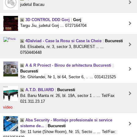
judetul Bacau
3D CONTROL DDD Gorj
|
Gorj
Targu Jiu, judetul Gorj ... 0727164704
4Dalviad - Case la Rosu si Case la Cheie
|
Bucuresti
Bd. Elisabeta, nr. 3, sector 3, BUCUREST .. ...
0750440448
A & R Proiect - Birou de arhitectura Bucuresti
|
Bucuresti
Str. Ghirlandei, Nr 1, bl 64, Sector 6, .. ... 0314121525
A.T.D. BILIARD
|
Bucuresti
Bd. Banu Manta nr. 26, bl. 19A, sector 1 .. ... Tel/Fax
021.311.23.17
video
Aba Security - Montaje profesionale si service
sisteme de...
|
Bucuresti
Str. 11 Iunie (Show Room), Nr. 15, Secto .. ... Tel/Fax: