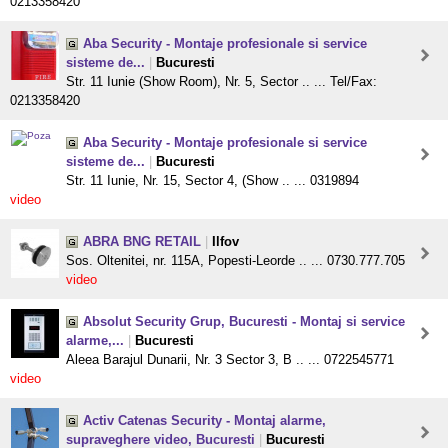
0213358420
Aba Security - Montaje profesionale si service
sisteme de...
|
Bucuresti
Str. 11 Iunie (Show Room), Nr. 5, Sector .. ... Tel/Fax:
0213358420
Aba Security - Montaje profesionale si service
sisteme de...
|
Bucuresti
Str. 11 Iunie, Nr. 15, Sector 4, (Show .. ... 0319894
video
ABRA BNG RETAIL
|
Ilfov
Sos. Oltenitei, nr. 115A, Popesti-Leorde .. ... 0730.777.705
video
Absolut Security Grup, Bucuresti - Montaj si service
alarme,...
|
Bucuresti
Aleea Barajul Dunarii, Nr. 3 Sector 3, B .. ... 0722545771
video
Activ Catenas Security - Montaj alarme,
supraveghere video, Bucuresti
|
Bucuresti