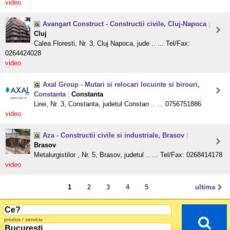
video
Avangart Construct - Constructii civile, Cluj-Napoca
|
Cluj
Calea Floresti, Nr. 3, Cluj Napoca, jude .. ... Tel/Fax:
0264424028
video
Axal Group - Mutari si relocari locuinte si birouri,
Constanta
|
Constanta
Lirei, Nr. 3, Constanta, judetul Constan .. ... 0756751886
video
Aza - Constructii civile si industriale, Brasov
|
Brasov
Metalurgistilor , Nr. 5, Brasov, judetul .. ... Tel/Fax: 0268414178
video
1
2
3
4
5
ultima
produs / serviciu