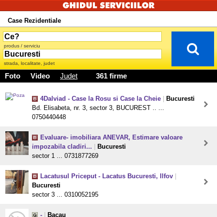
Case Rezidentiale
produs / serviciu
strada, localitate, judet
Foto
Video
Judet
361 firme
4Dalviad - Case la Rosu si Case la Cheie
|
Bucuresti
Bd. Elisabeta, nr. 3, sector 3, BUCUREST .. ...
0750440448
Evaluare- imobiliara ANEVAR, Estimare valoare
impozabila cladiri...
|
Bucuresti
sector 1 ... 0731877269
Lacatusul Priceput - Lacatus Bucuresti, Ilfov
|
Bucuresti
sector 3 ... 0310052195
-
|
Bacau