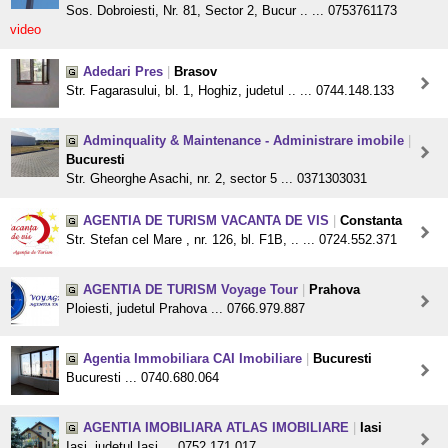
Sos. Dobroiesti, Nr. 81, Sector 2, Bucur .. ... 0753761173
video
Adedari Pres
|
Brasov
Str. Fagarasului, bl. 1, Hoghiz, judetul .. ... 0744.148.133
Adminquality & Maintenance - Administrare imobile
|
Bucuresti
Str. Gheorghe Asachi, nr. 2, sector 5 ... 0371303031
AGENTIA DE TURISM VACANTA DE VIS
|
Constanta
Str. Stefan cel Mare , nr. 126, bl. F1B, .. ... 0724.552.371
AGENTIA DE TURISM Voyage Tour
|
Prahova
Ploiesti, judetul Prahova ... 0766.979.887
Agentia Immobiliara CAI Imobiliare
|
Bucuresti
Bucuresti ... 0740.680.064
AGENTIA IMOBILIARA ATLAS IMOBILIARE
|
Iasi
Iasi, judetul Iasi ... 0752.171.017