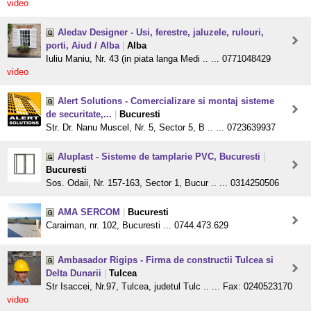
video
Aledav Designer - Usi, ferestre, jaluzele, rulouri,
porti, Aiud / Alba
|
Alba
Iuliu Maniu, Nr. 43 (in piata langa Medi .. ... 0771048429
video
Alert Solutions - Comercializare si montaj sisteme
de securitate,...
|
Bucuresti
Str. Dr. Nanu Muscel, Nr. 5, Sector 5, B .. ... 0723639937
Aluplast - Sisteme de tamplarie PVC, Bucuresti
|
Bucuresti
Sos. Odaii, Nr. 157-163, Sector 1, Bucur .. ... 0314250506
AMA SERCOM
|
Bucuresti
Caraiman, nr. 102, Bucuresti ... 0744.473.629
Ambasador Rigips - Firma de constructii Tulcea si
Delta Dunarii
|
Tulcea
Str Isaccei, Nr.97, Tulcea, judetul Tulc .. ... Fax: 0240523170
video