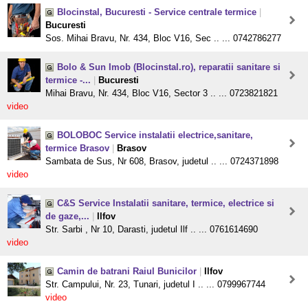
Blocinstal, Bucuresti - Service centrale termice
|
Bucuresti
Sos. Mihai Bravu, Nr. 434, Bloc V16, Sec .. ... 0742786277
Bolo & Sun Imob (Blocinstal.ro), reparatii sanitare si
termice -...
|
Bucuresti
Mihai Bravu, Nr. 434, Bloc V16, Sector 3 .. ... 0723821821
video
BOLOBOC Service instalatii electrice,sanitare,
termice Brasov
|
Brasov
Sambata de Sus, Nr 608, Brasov, judetul .. ... 0724371898
video
C&S Service Instalatii sanitare, termice, electrice si
de gaze,...
|
Ilfov
Str. Sarbi , Nr 10, Darasti, judetul Ilf .. ... 0761614690
video
Camin de batrani Raiul Bunicilor
|
Ilfov
Str. Campului, Nr. 23, Tunari, judetul I .. ... 0799967744
video