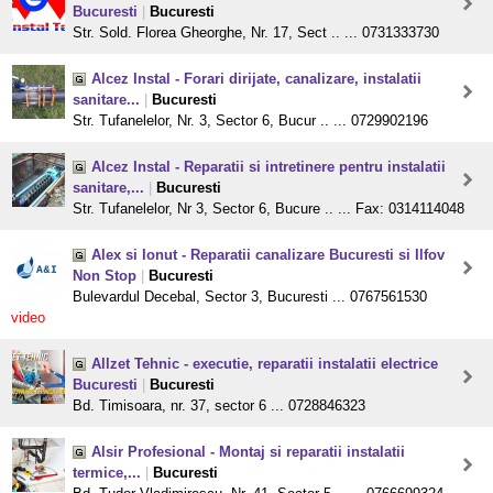
Bucuresti
|
Bucuresti
Str. Sold. Florea Gheorghe, Nr. 17, Sect .. ... 0731333730
Alcez Instal - Forari dirijate, canalizare, instalatii
sanitare...
|
Bucuresti
Str. Tufanelelor, Nr. 3, Sector 6, Bucur .. ... 0729902196
Alcez Instal - Reparatii si intretinere pentru instalatii
sanitare,...
|
Bucuresti
Str. Tufanelelor, Nr 3, Sector 6, Bucure .. ... Fax: 0314114048
Alex si Ionut - Reparatii canalizare Bucuresti si Ilfov
Non Stop
|
Bucuresti
Bulevardul Decebal, Sector 3, Bucuresti ... 0767561530
video
Allzet Tehnic - executie, reparatii instalatii electrice
Bucuresti
|
Bucuresti
Bd. Timisoara, nr. 37, sector 6 ... 0728846323
Alsir Profesional - Montaj si reparatii instalatii
termice,...
|
Bucuresti