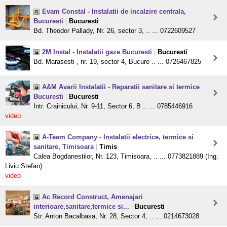
Evam Constal - Instalatii de incalzire centrala,
Bucuresti
|
Bucuresti
Bd. Theodor Pallady, Nr. 26, sector 3, .. ... 0722609527
2M Instal - Instalatii gaze Bucuresti
|
Bucuresti
Bd. Marasesti , nr. 19, sector 4, Bucure .. ... 0726467825
A&M Avarii Instalatii - Reparatii sanitare si termice
Bucuresti
|
Bucuresti
Intr. Crainicului, Nr. 9-11, Sector 6, B .. ... 0785446916
video
A-Team Company - Instalatii electrice, termice si
sanitare, Timisoara
|
Timis
Calea Bogdanestilor, Nr. 123, Timisoara, .. ... 0773821889 (Ing.
Liviu Stefan)
video
Ac Record Construct, Amenajari
interioare,sanitare,termice si...
|
Bucuresti
Str. Anton Bacalbasa, Nr. 28, Sector 4, .. ... 0214673028