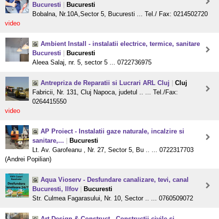
Bucuresti
|
Bucuresti
Bobalna, Nr.10A,Sector 5, Bucuresti ... Tel./ Fax: 0214502720
video
Ambient Install - instalatii electrice, termice, sanitare
Bucuresti
|
Bucuresti
Aleea Salaj, nr. 5, sector 5 ... 0722736975
Antrepriza de Reparatii si Lucrari ARL Cluj
|
Cluj
Fabricii, Nr. 131, Cluj Napoca, judetul .. ... Tel./Fax:
0264415550
video
AP Proiect - Instalatii gaze naturale, incalzire si
sanitare,...
|
Bucuresti
Lt. Av. Garofeanu , Nr. 27, Sector 5, Bu .. ... 0722317703
(Andrei Popilian)
Aqua Vioserv - Desfundare canalizare, tevi, canal
Bucuresti, Ilfov
|
Bucuresti
Str. Culmea Fagarasului, Nr. 10, Sector .. ... 0760509072
Art Design & Construct - Constructii civile si