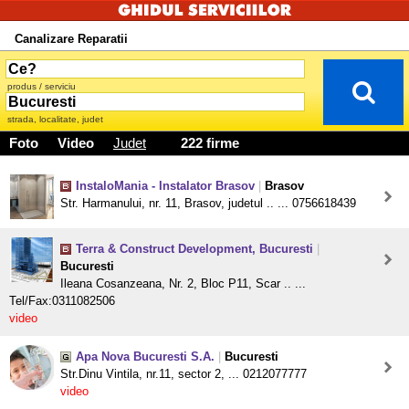
Canalizare Reparatii
produs / serviciu
strada, localitate, judet
Foto
Video
Judet
222 firme
InstaloMania - Instalator Brasov
|
Brasov
Str. Harmanului, nr. 11, Brasov, judetul .. ... 0756618439
Terra & Construct Development, Bucuresti
|
Bucuresti
Ileana Cosanzeana, Nr. 2, Bloc P11, Scar .. ...
Tel/Fax:0311082506
video
Apa Nova Bucuresti S.A.
|
Bucuresti
Str.Dinu Vintila, nr.11, sector 2, ... 0212077777
video