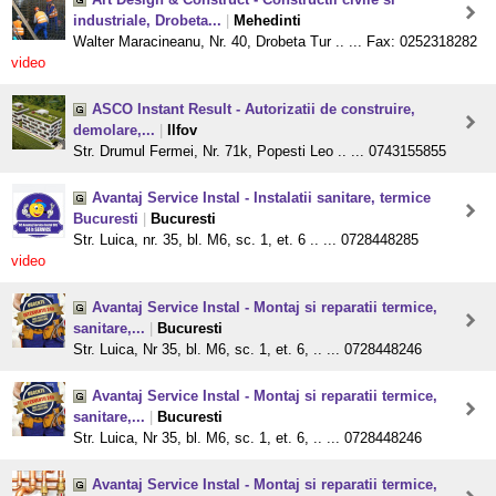
industriale, Drobeta...
|
Mehedinti
Walter Maracineanu, Nr. 40, Drobeta Tur .. ... Fax: 0252318282
video
ASCO Instant Result - Autorizatii de construire,
demolare,...
|
Ilfov
Str. Drumul Fermei, Nr. 71k, Popesti Leo .. ... 0743155855
Avantaj Service Instal - Instalatii sanitare, termice
Bucuresti
|
Bucuresti
Str. Luica, nr. 35, bl. M6, sc. 1, et. 6 .. ... 0728448285
video
Avantaj Service Instal - Montaj si reparatii termice,
sanitare,...
|
Bucuresti
Str. Luica, Nr 35, bl. M6, sc. 1, et. 6, .. ... 0728448246
Avantaj Service Instal - Montaj si reparatii termice,
sanitare,...
|
Bucuresti
Str. Luica, Nr 35, bl. M6, sc. 1, et. 6, .. ... 0728448246
Avantaj Service Instal - Montaj si reparatii termice,