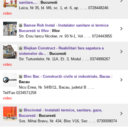
sanitare,...
|
Bucuresti
Luica, Nr 35, bl. M6, sc. 1, et. 6, ap. .. ... 0728448246
video
Bamse Rob Instal - Instalator sanitare si termice
Bucuresti si Ilfov
|
Ilfov
Str. Erou Iancu Nicolae, nr. 93 N-1, Vol .. ... 0724443855
Blejkan Construct - Reabilitari fara sapatura a
sistemelor de...
|
Bucuresti
Str. Turturelelor, Nr. 11A, Et. 3, Modul .. ... 0374999267
video
Bloc Bac - Constructii civile si industriale, Bacau
|
Bacau
Nicu Enea, Nr. 54/B/11, Bacau, judetul B .. ...
Tel/Fax:0234571258
video
Blocinstal - Instalatii termice, sanitare, gaze,
Bucuresti
|
Bucuresti
Sos. Mihai Bravu, Nr. 434, Bloc V16, Sec .. ... 0730008074