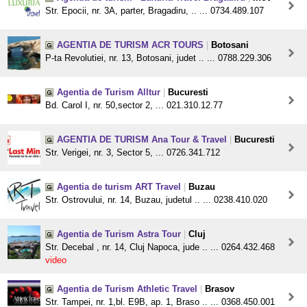
Str. Epocii, nr. 3A, parter, Bragadiru, .. ... 0734.489.107
AGENTIA DE TURISM ACR TOURS
|
Botosani
P-ta Revolutiei, nr. 13, Botosani, judet .. ... 0788.229.306
Agentia de Turism Alltur
|
Bucuresti
Bd. Carol I, nr. 50,sector 2, ... 021.310.12.77
AGENTIA DE TURISM Ana Tour & Travel
|
Bucuresti
Str. Verigei, nr. 3, Sector 5, ... 0726.341.712
Agentia de turism ART Travel
|
Buzau
Str. Ostrovului, nr. 14, Buzau, judetul .. ... 0238.410.020
Agentia de Turism Astra Tour
|
Cluj
Str. Decebal , nr. 14, Cluj Napoca, jude .. ... 0264.432.468
video
Agentia de Turism Athletic Travel
|
Brasov
Str. Tampei, nr. 1,bl. E9B, ap. 1, Braso .. ... 0368.450.001