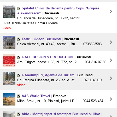
Spitalul Clinic de Urgenta pentru Copii "Grigore
Alexandrescu"
|
Bucuresti
Bd.Iancu de Hunedoara, nr. 30-32, sector .. ...
0213110994:Unitatea Primiri Urgente
video
Teatrul Odeon Bucuresti
|
Bucuresti
Calea Victoriei, nr. 40-42, sector 1, Bu .. ... 0738823583
4 ACE DESIGN & PRODUCTION
|
Bucuresti
Arh. Grigore Ionescu, 65, bl. T72, sc. 2 .. ... 031 816 07 80
4 Anotimpuri, Agentie de Turism
|
Bucuresti
Bd. Regina Elisabeta, nr. 23, sc. A, et. .. ... 0731140110
video
A&S World Travel
|
Prahova
Mihai Bravu, nr. 10, Ploiesti, judetul P .. ... 0244 523 454
Ablo - Montaj tapet si fototapet Bucuresti si Ilfov
|