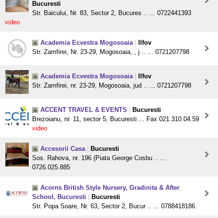
Bucuresti
Str. Baicului, Nr. 83, Sector 2, Bucures .. ... 0722441393
video
Academia Ecvestra Mogosoaia
|
Ilfov
Str. Zamfirei, Nr. 23-29, Mogosoaia, , j .. ... 0721207798
Academia Ecvestra Mogosoaia
|
Ilfov
Str. Zamfirei, nr. 23-29, Mogosoaia, jud .. ... 0721207798
ACCENT TRAVEL & EVENTS
|
Bucuresti
Brezoianu, nr. 11, sector 5, Bucuresti ... Fax 021.310.04.59
video
Accesorii Casa
|
Bucuresti
Sos. Rahova, nr. 196 (Piata George Cosbu .. ...
0726.025.885
Acorns British Style Nursery, Gradinita & After
School, Bucuresti
|
Bucuresti
Str. Popa Soare, Nr. 63, Sector 2, Bucur .. ... 0788418186