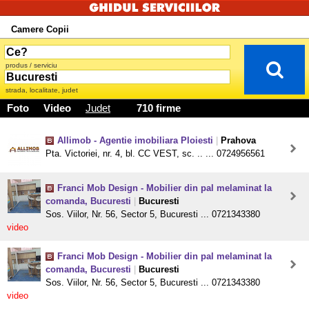
Camere Copii
produs / serviciu
strada, localitate, judet
Foto
Video
Judet
710 firme
Allimob - Agentie imobiliara Ploiesti
|
Prahova
Pta. Victoriei, nr. 4, bl. CC VEST, sc. .. ... 0724956561
Franci Mob Design - Mobilier din pal melaminat la
comanda, Bucuresti
|
Bucuresti
Sos. Viilor, Nr. 56, Sector 5, Bucuresti ... 0721343380
video
Franci Mob Design - Mobilier din pal melaminat la
comanda, Bucuresti
|
Bucuresti
Sos. Viilor, Nr. 56, Sector 5, Bucuresti ... 0721343380
video