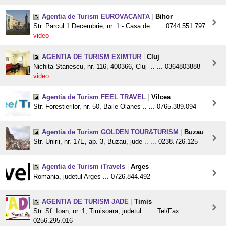
Agentia de Turism EUROVACANTA
|
Bihor
Str. Parcul 1 Decembrie, nr. 1 - Casa de .. ... 0744.551.797
video
AGENTIA DE TURISM EXIMTUR
|
Cluj
Nichita Stanescu, nr. 116, 400366, Cluj- .. ... 0364803888
video
Agentia de Turism FEEL TRAVEL
|
Vilcea
Str. Forestierilor, nr. 50, Baile Olanes .. ... 0765.389.094
Agentia de Turism GOLDEN TOUR&TURISM
|
Buzau
Str. Unirii, nr. 17E, ap. 3, Buzau, jude .. ... 0238.726.125
Agentia de Turism iTravels
|
Arges
Romania, judetul Arges ... 0726.844.492
AGENTIA DE TURISM JADE
|
Timis
Str. Sf. Ioan, nr. 1, Timisoara, judetul .. ... Tel/Fax
0256.295.016