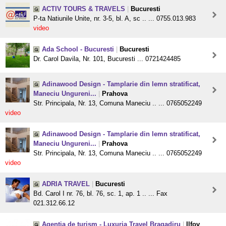
ACTIV TOURS & TRAVELS
|
Bucuresti
P-ta Natiunile Unite, nr. 3-5, bl. A, sc .. ... 0755.013.983
video
Ada School - Bucuresti
|
Bucuresti
Dr. Carol Davila, Nr. 101, Bucuresti ... 0721424485
Adinawood Design - Tamplarie din lemn stratificat,
Maneciu Ungureni...
|
Prahova
Str. Principala, Nr. 13, Comuna Maneciu .. ... 0765052249
video
Adinawood Design - Tamplarie din lemn stratificat,
Maneciu Ungureni...
|
Prahova
Str. Principala, Nr. 13, Comuna Maneciu .. ... 0765052249
video
ADRIA TRAVEL
|
Bucuresti
Bd. Carol I nr. 76, bl. 76, sc. 1, ap. 1 .. ... Fax
021.312.66.12
Agentia de turism - Luxuria Travel Bragadiru
|
Ilfov