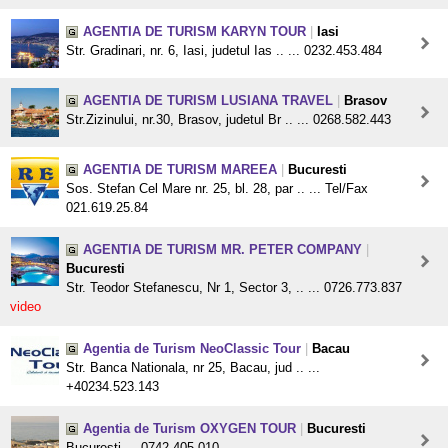
AGENTIA DE TURISM KARYN TOUR
|
Iasi
Str. Gradinari, nr. 6, Iasi, judetul Ias .. ... 0232.453.484
AGENTIA DE TURISM LUSIANA TRAVEL
|
Brasov
Str.Zizinului, nr.30, Brasov, judetul Br .. ... 0268.582.443
AGENTIA DE TURISM MAREEA
|
Bucuresti
Sos. Stefan Cel Mare nr. 25, bl. 28, par .. ... Tel/Fax
021.619.25.84
AGENTIA DE TURISM MR. PETER COMPANY
|
Bucuresti
Str. Teodor Stefanescu, Nr 1, Sector 3, .. ... 0726.773.837
video
Agentia de Turism NeoClassic Tour
|
Bacau
Str. Banca Nationala, nr 25, Bacau, jud .. ...
+40234.523.143
Agentia de Turism OXYGEN TOUR
|
Bucuresti
Bucuresti ... 0742.405.010