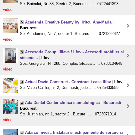
Str. Baicului, Nr. 83, Sector 2, Bucures .. ... 0722441393
video
Academia Creative Beauty by Hritcu Ana-Maria
|
Bucuresti
Str. Academiei, Nr. 7, sector 1, Bucures .. ... 0721382827
video
Accesoria Group, Jilava / Ilfov - Accesorii mobilier si
sisteme...
|
Ilfov
Sos. Giurgiului, Nr. 288, Complex Steaua .. ... 0733104649
video
Actual David Construct - Constructii case Ilfov
|
Ilfov
Str. Valea Cu Tei, nr. 2, Domnesti, jude .. ... 0725433559
Ada Dental Center-clinica stomatologica - Bucuresti
|
Bucuresti
Str. Justinian, nr. 1, sector 2 , Bucure .. ... 0723071014
video
Adarco Invest, Instalatii si echipamente de sortare si