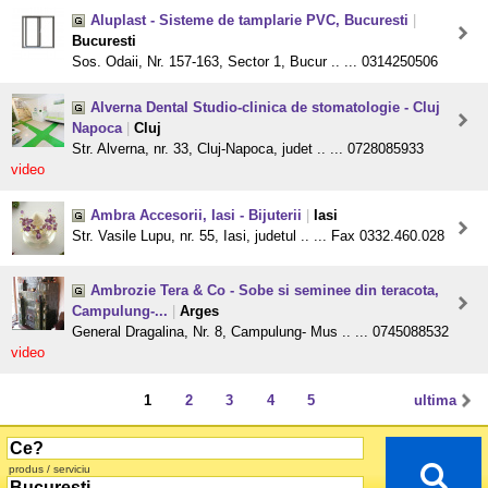
Aluplast - Sisteme de tamplarie PVC, Bucuresti
|
Bucuresti
Sos. Odaii, Nr. 157-163, Sector 1, Bucur .. ... 0314250506
Alverna Dental Studio-clinica de stomatologie - Cluj
Napoca
|
Cluj
Str. Alverna, nr. 33, Cluj-Napoca, judet .. ... 0728085933
video
Ambra Accesorii, Iasi - Bijuterii
|
Iasi
Str. Vasile Lupu, nr. 55, Iasi, judetul .. ... Fax 0332.460.028
Ambrozie Tera & Co - Sobe si seminee din teracota,
Campulung-...
|
Arges
General Dragalina, Nr. 8, Campulung- Mus .. ... 0745088532
video
1
2
3
4
5
ultima
produs / serviciu