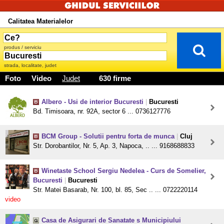
Calitatea Materialelor
produs / serviciu
strada, localitate, judet
Foto
Video
Judet
630 firme
Albero - Usi de interior Bucuresti
|
Bucuresti
Bd. Timisoara, nr. 92A, sector 6 ... 0736127776
BCM Group - Solutii pentru forta de munca
|
Cluj
Str. Dorobantilor, Nr. 5, Ap. 3, Napoca, .. ... 9168688833
Winetaste School Sergiu Nedelea - Curs de Somelier,
Bucuresti
|
Bucuresti
Str. Matei Basarab, Nr. 100, bl. 85, Sec .. ... 0722220114
video
Casa de Asigurari de Sanatate s Municipiului