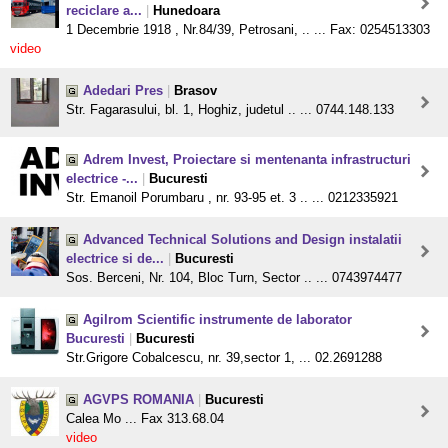
reciclare a...
|
Hunedoara
1 Decembrie 1918 , Nr.84/39, Petrosani, .. ... Fax: 0254513303
video
Adedari Pres
|
Brasov
Str. Fagarasului, bl. 1, Hoghiz, judetul .. ... 0744.148.133
Adrem Invest, Proiectare si mentenanta infrastructuri
electrice -...
|
Bucuresti
Str. Emanoil Porumbaru , nr. 93-95 et. 3 .. ... 0212335921
Advanced Technical Solutions and Design instalatii
electrice si de...
|
Bucuresti
Sos. Berceni, Nr. 104, Bloc Turn, Sector .. ... 0743974477
Agilrom Scientific instrumente de laborator
Bucuresti
|
Bucuresti
Str.Grigore Cobalcescu, nr. 39,sector 1, ... 02.2691288
AGVPS ROMANIA
|
Bucuresti
Calea Mo ... Fax 313.68.04
video