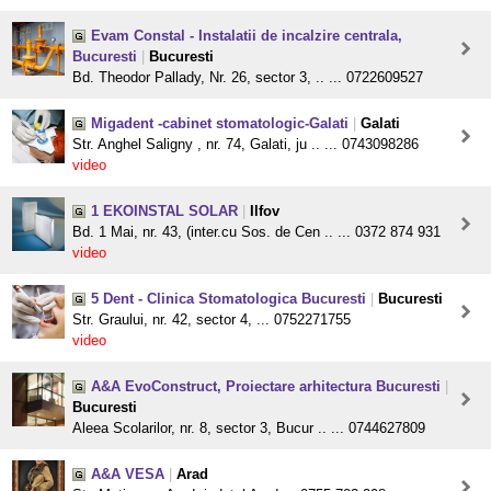
Evam Constal - Instalatii de incalzire centrala,
Bucuresti
|
Bucuresti
Bd. Theodor Pallady, Nr. 26, sector 3, .. ... 0722609527
Migadent -cabinet stomatologic-Galati
|
Galati
Str. Anghel Saligny , nr. 74, Galati, ju .. ... 0743098286
video
1 EKOINSTAL SOLAR
|
Ilfov
Bd. 1 Mai, nr. 43, (inter.cu Sos. de Cen .. ... 0372 874 931
video
5 Dent - Clinica Stomatologica Bucuresti
|
Bucuresti
Str. Graului, nr. 42, sector 4, ... 0752271755
video
A&A EvoConstruct, Proiectare arhitectura Bucuresti
|
Bucuresti
Aleea Scolarilor, nr. 8, sector 3, Bucur .. ... 0744627809
A&A VESA
|
Arad