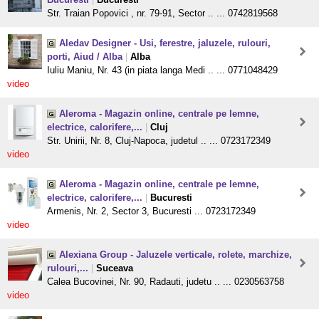
Str. Traian Popovici , nr. 79-91, Sector .. ... 0742819568
Aledav Designer - Usi, ferestre, jaluzele, rulouri,
porti, Aiud / Alba
|
Alba
Iuliu Maniu, Nr. 43 (in piata langa Medi .. ... 0771048429
video
Aleroma - Magazin online, centrale pe lemne,
electrice, calorifere,...
|
Cluj
Str. Unirii, Nr. 8, Cluj-Napoca, judetul .. ... 0723172349
video
Aleroma - Magazin online, centrale pe lemne,
electrice, calorifere,...
|
Bucuresti
Armenis, Nr. 2, Sector 3, Bucuresti ... 0723172349
video
Alexiana Group - Jaluzele verticale, rolete, marchize,
rulouri,...
|
Suceava
Calea Bucovinei, Nr. 90, Radauti, judetu .. ... 0230563758
video