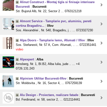
Alinut Construct - Montaj tigla si finisaje interioare
Bucuresti
|
Bucuresti
Str. Bujorul Alb, Nr. 22, Sector 2 ... 0763121218
Almont Service - Tamplarie pvc, aluminiu, pereti
cortina Bragadiru...
|
Ilfov
Sos. Alexandriei , Nr. 540, Bragadiru, j .. ... 0723327230
Alpa Doors - Tamplarie lemn, Afumati / Ilfov
|
Ilfov
Sos. Stefanesti, Nr. 57 A, Com. Afumati, .. ... 0722351441
video
Alpexpert
|
Alba
Arnsberg, Nr. 1, Bl.B2, Alba Iulia, jude .. ... +4
0726.131.243
Alpinism Utilitar Bucuresti-Ilfov
|
Bucuresti
Str. Moldovita , Nr. 16, Sector 4, ... 0767259139
Alu Design - Proiectare, realizare fatade
|
Bucuresti
Bd. Ferdinand, nr. 58, sector 2, ... 0212114441