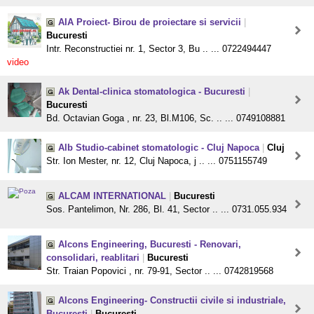
AIA Proiect- Birou de proiectare si servicii
|
Bucuresti
Intr. Reconstructiei nr. 1, Sector 3, Bu .. ... 0722494447
video
Ak Dental-clinica stomatologica - Bucuresti
|
Bucuresti
Bd. Octavian Goga , nr. 23, Bl.M106, Sc. .. ... 0749108881
Alb Studio-cabinet stomatologic - Cluj Napoca
|
Cluj
Str. Ion Mester, nr. 12, Cluj Napoca, j .. ... 0751155749
ALCAM INTERNATIONAL
|
Bucuresti
Sos. Pantelimon, Nr. 286, Bl. 41, Sector .. ... 0731.055.934
Alcons Engineering, Bucuresti - Renovari,
consolidari, reablitari
|
Bucuresti
Str. Traian Popovici , nr. 79-91, Sector .. ... 0742819568
Alcons Engineering- Constructii civile si industriale,
Bucuresti
|
Bucuresti