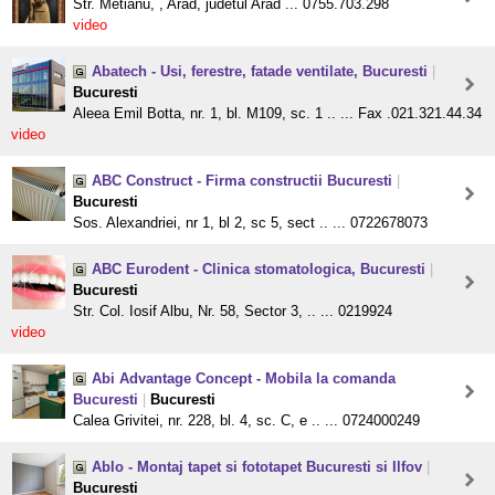
Str. Metianu, , Arad, judetul Arad ... 0755.703.298
video
Abatech - Usi, ferestre, fatade ventilate, Bucuresti
|
Bucuresti
Aleea Emil Botta, nr. 1, bl. M109, sc. 1 .. ... Fax .021.321.44.34
video
ABC Construct - Firma constructii Bucuresti
|
Bucuresti
Sos. Alexandriei, nr 1, bl 2, sc 5, sect .. ... 0722678073
ABC Eurodent - Clinica stomatologica, Bucuresti
|
Bucuresti
Str. Col. Iosif Albu, Nr. 58, Sector 3, .. ... 0219924
video
Abi Advantage Concept - Mobila la comanda
Bucuresti
|
Bucuresti
Calea Grivitei, nr. 228, bl. 4, sc. C, e .. ... 0724000249
Ablo - Montaj tapet si fototapet Bucuresti si Ilfov
|
Bucuresti