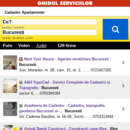
Cadastru Apartamente
produs / serviciu
strada, localitate, judet
Foto
Video
Judet
129 firme
Next Your House - Agentie imobiliara Bucuresti
|
Bucuresti
Sos. Morarilor, nr. 2B, cam. 15, et. 2, .. ... 0721607265
A&H TopoCad - Servici Complete de Cadastru si
Topografie
|
Bucuresti
sector 4, ... 0760384194
Academia de Cadastru - Cadastru, topografie,
geodezie Bucuresti si...
|
Bucuresti
Str. Caderea Bastiliei, nr. 56-58, Secto .. ... 0753313444
Actual David Construct - Constructii case Ilfov
|
Ilfov