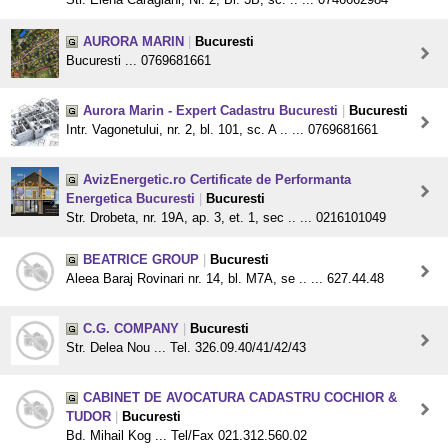
AURORA MARIN
|
Bucuresti
Bucuresti ... 0769681661
Aurora Marin - Expert Cadastru Bucuresti
|
Bucuresti
Intr. Vagonetului, nr. 2, bl. 101, sc. A .. ... 0769681661
AvizEnergetic.ro Certificate de Performanta
Energetica Bucuresti
|
Bucuresti
Str. Drobeta, nr. 19A, ap. 3, et. 1, sec .. ... 0216101049
BEATRICE GROUP
|
Bucuresti
Aleea Baraj Rovinari nr. 14, bl. M7A, se .. ... 627.44.48
C.G. COMPANY
|
Bucuresti
Str. Delea Nou ... Tel. 326.09.40/41/42/43
CABINET DE AVOCATURA CADASTRU COCHIOR &
TUDOR
|
Bucuresti
Bd. Mihail Kog ... Tel/Fax 021.312.560.02