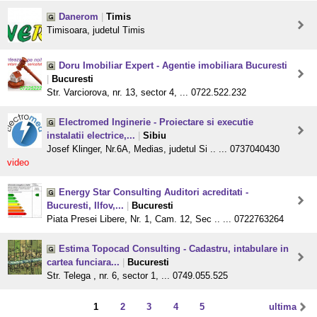
Danerom
|
Timis
Timisoara, judetul Timis
Doru Imobiliar Expert - Agentie imobiliara Bucuresti
|
Bucuresti
Str. Varciorova, nr. 13, sector 4, ... 0722.522.232
Electromed Inginerie - Proiectare si executie
instalatii electrice,...
|
Sibiu
Josef Klinger, Nr.6A, Medias, judetul Si .. ... 0737040430
video
Energy Star Consulting Auditori acreditati -
Bucuresti, Ilfov,...
|
Bucuresti
Piata Presei Libere, Nr. 1, Cam. 12, Sec .. ... 0722763264
Estima Topocad Consulting - Cadastru, intabulare in
cartea funciara...
|
Bucuresti
Str. Telega , nr. 6, sector 1, ... 0749.055.525
1
2
3
4
5
ultima