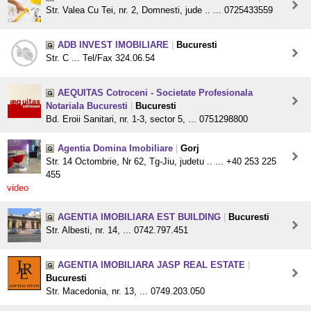
Str. Valea Cu Tei, nr. 2, Domnesti, jude .. ... 0725433559
ADB INVEST IMOBILIARE
|
Bucuresti
Str. C ... Tel/Fax 324.06.54
AEQUITAS Cotroceni - Societate Profesionala
Notariala Bucuresti
|
Bucuresti
Bd. Eroii Sanitari, nr. 1-3, sector 5, ... 0751298800
Agentia Domina Imobiliare
|
Gorj
Str. 14 Octombrie, Nr 62, Tg-Jiu, judetu .. ... +40 253 225
455
video
AGENTIA IMOBILIARA EST BUILDING
|
Bucuresti
Str. Albesti, nr. 14, ... 0742.797.451
AGENTIA IMOBILIARA JASP REAL ESTATE
|
Bucuresti
Str. Macedonia, nr. 13, ... 0749.203.050