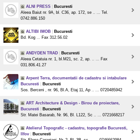
ALNI PRESS
|
Bucuresti
Aleea Baiut nr. 9A, bl. C36, ap. 172, se .. ... Tel.
0742.886.150
ALTIBI IMOB
|
Bucuresti
Bd. Kog ... Fax 312.56.02
ANDYDEN TRAD
|
Bucuresti
Aleea Cetatuia nr. 1, bl.M21, sc. 2, ap. .. ... Fax
031.806.41.27
Arpent Terra, documentatii de cadastru si intabulare
Bucuresti
|
Bucuresti
Sos. Berceni , nr. 96, Bl.A, Etaj 11, Ap .. ... 0720485942
ART Architecture & Design - Birou de proiectare,
Bucuresti
|
Bucuresti
Str. Matei Basarab, Nr. 96, Bl. L122, Sc .. ... 0721668217
Atelierul Topografic - cadastru, topografie Bucuresti,
Ilfov
|
Bucuresti
Str. Elena Caragiani, Nr. 2, Bl. 3B, sc. .. ... 0746662984