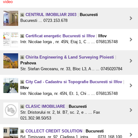
video
CENTRUL IMOBILIAR 2003
|
Bucuresti
Bucuresti ... 0723.153.678
Certificat energetic Bucuresti si Ilfov
|
Ilfov
Intr. Nicolae Iorga , nr. 45N, Etaj 1, C .. ... 0768135748
Chirita Engineering & Land Surveying Ploiesti
|
Prahova
Str. Stefan Greceanu, nr. 33, Bloc L3, A .. ... 0745020784
City Cad - Cadastru si Topografie Bucuresti si Ilfov
|
Ilfov
Intr. Nicolae Iorga, nr. 45N, Et. 1, Chi .. ... 0768135748
CLASIC IMOBILIARE
|
Bucuresti
Str. Dristorului nr. 2, bl. B7, sc. 2, e .. ... Fax
021.302.98.50/53
COLLECT CREDIT SOLUTION
|
Bucuresti
Bd. Timisoara, nr. 92, Cladirea 1, intra .. ... 0731.168.100