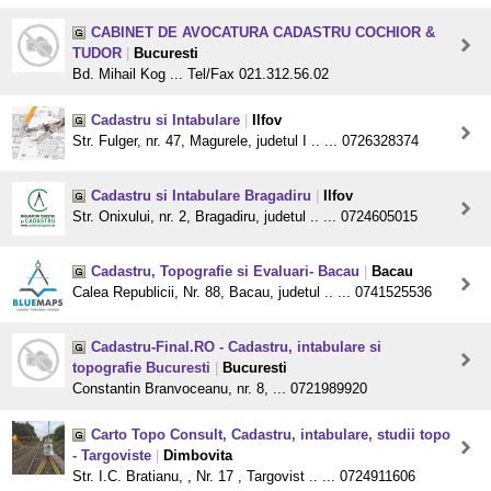
CABINET DE AVOCATURA CADASTRU COCHIOR &
TUDOR
|
Bucuresti
Bd. Mihail Kog ... Tel/Fax 021.312.56.02
Cadastru si Intabulare
|
Ilfov
Str. Fulger, nr. 47, Magurele, judetul I .. ... 0726328374
Cadastru si Intabulare Bragadiru
|
Ilfov
Str. Onixului, nr. 2, Bragadiru, judetul .. ... 0724605015
Cadastru, Topografie si Evaluari- Bacau
|
Bacau
Calea Republicii, Nr. 88, Bacau, judetul .. ... 0741525536
Cadastru-Final.RO - Cadastru, intabulare si
topografie Bucuresti
|
Bucuresti
Constantin Branvoceanu, nr. 8, ... 0721989920
Carto Topo Consult, Cadastru, intabulare, studii topo
- Targoviste
|
Dimbovita
Str. I.C. Bratianu, , Nr. 17 , Targovist .. ... 0724911606