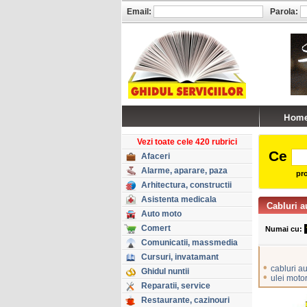
Email:
Parola:
Vezi toate cele 420 rubrici
Ce
Afaceri
Alarme, aparare, paza
pro
Arhitectura, constructii
Asistenta medicala
Cabluri a
Auto moto
Comert
Numai cu:
Comunicatii, massmedia
Cursuri, invatamant
•
cabluri a
Ghidul nuntii
•
ulei moto
Reparatii, service
Restaurante, cazinouri