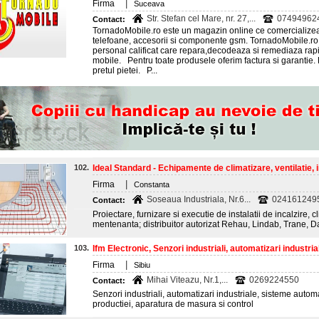
|
Firma
Suceava
Str. Stefan cel Mare, nr. 27,...
07494962
Contact:
TornadoMobile.ro este un magazin online ce comercializea
telefoane, accesorii si componente gsm. TornadoMobile.ro
personal calificat care repara,decodeaza si remediaza rap
mobile. Pentru toate produsele oferim factura si garantie. 
pretul pietei. P...
102.
Ideal Standard - Echipamente de climatizare, ventilatie, in
|
Firma
Constanta
Soseaua Industriala, Nr.6...
024161249
Contact:
Proiectare, furnizare si executie de instalatii de incalzire, cl
mentenanta; distribuitor autorizat Rehau, Lindab, Trane, D
103.
Ifm Electronic, Senzori industriali, automatizari industrial
|
Firma
Sibiu
Mihai Viteazu, Nr.1,...
0269224550
Contact:
Senzori industriali, automatizari industriale, sisteme autom
productiei, aparatura de masura si control