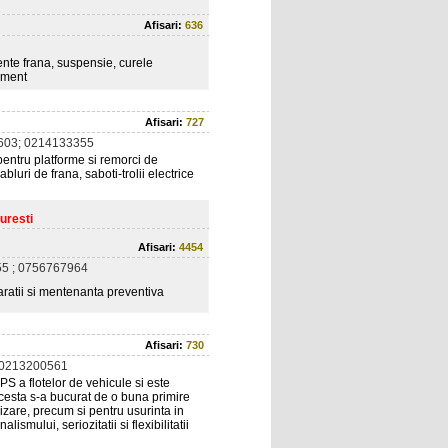
Afisari:
636
nte frana, suspensie, curele
pament
Afisari:
727
603; 0214133355
pentru platforme si remorci de
luri de frana, saboti-trolii electrice
uresti
Afisari:
4454
5 ; 0756767964
ratii si mentenanta preventiva
Afisari:
730
 0213200561
S a flotelor de vehicule si este
cesta s-a bucurat de o buna primire
rizare, precum si pentru usurinta in
smului, seriozitatii si flexibilitatii