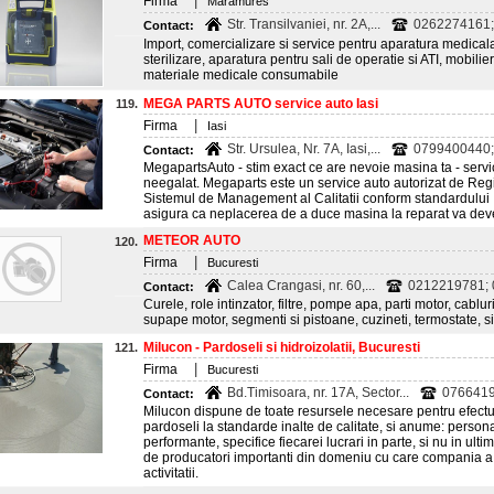
|
Firma
Maramures
Str. Transilvaniei, nr. 2A,...
0262274161;
Contact:
Import, comercializare si service pentru aparatura medicala
sterilizare, aparatura pentru sali de operatie si ATI, mobilie
materiale medicale consumabile
MEGA PARTS AUTO service auto Iasi
119.
|
Firma
Iasi
Str. Ursulea, Nr. 7A, Iasi,...
0799400440;
Contact:
MegapartsAuto - stim exact ce are nevoie masina ta - servi
neegalat. Megaparts este un service auto autorizat de Reg
Sistemul de Management al Calitatii conform standardului
asigura ca neplacerea de a duce masina la reparat va deven
METEOR AUTO
120.
|
Firma
Bucuresti
Calea Crangasi, nr. 60,...
0212219781; 
Contact:
Curele, role intinzator, filtre, pompe apa, parti motor, cablur
supape motor, segmenti si pistoane, cuzineti, termostate, s
Milucon - Pardoseli si hidroizolatii, Bucuresti
121.
|
Firma
Bucuresti
Bd.Timisoara, nr. 17A, Sector...
0766419
Contact:
Milucon dispune de toate resursele necesare pentru efectu
pardoseli la standarde inalte de calitate, si anume: persona
performante, specifice fiecarei lucrari in parte, si nu in ulti
de producatori importanti din domeniu cu care compania a s
activitatii.