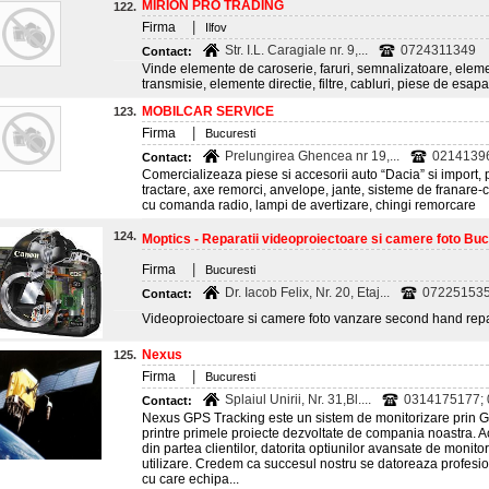
MIRION PRO TRADING
122.
|
Firma
Ilfov
Str. I.L. Caragiale nr. 9,...
0724311349
Contact:
Vinde elemente de caroserie, faruri, semnalizatoare, eleme
transmisie, elemente directie, filtre, cabluri, piese de esa
MOBILCAR SERVICE
123.
|
Firma
Bucuresti
Prelungirea Ghencea nr 19,...
0214139
Contact:
Comercializeaza piese si accesorii auto “Dacia” si import, 
tractare, axe remorci, anvelope, jante, sisteme de franare-cab
cu comanda radio, lampi de avertizare, chingi remorcare
124.
Moptics - Reparatii videoproiectoare si camere foto Buc
|
Firma
Bucuresti
Dr. Iacob Felix, Nr. 20, Etaj...
072251535
Contact:
Videoproiectoare si camere foto vanzare second hand repa
Nexus
125.
|
Firma
Bucuresti
Splaiul Unirii, Nr. 31,Bl....
0314175177;
Contact:
Nexus GPS Tracking este un sistem de monitorizare prin GP
printre primele proiecte dezvoltate de compania noastra. A
din partea clientilor, datorita optiunilor avansate de monito
utilizare. Credem ca succesul nostru se datoreaza profesionali
cu care echipa...