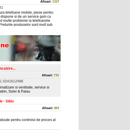
Afisari:
1327
41
za telefoane mobile, piese pentru
 dispune si de un service gsm cu
id multe probleme la telefoanele
Preturile produselor sunt mult sub
calzire...
Afisari:
733
5; 0241612496
imatizare si ventilatie, service si
aikin, Soler & Palau
e - Sibiu
Afisari:
883
atizate pentru controlul de proces al