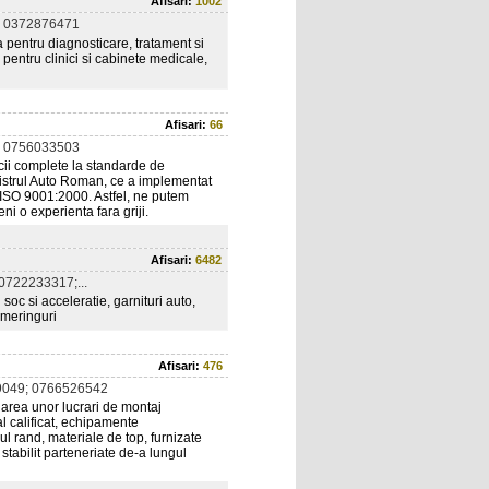
Afisari:
1002
 0372876471
 pentru diagnosticare, tratament si
r pentru clinici si cabinete medicale,
Afisari:
66
 0756033503
cii complete la standarde de
istrul Auto Roman, ce a implementat
 ISO 9001:2000. Astfel, ne putem
i o experienta fara griji.
Afisari:
6482
0722233317;...
i soc si acceleratie, garnituri auto,
imeringuri
Afisari:
476
049; 0766526542
area unor lucrari de montaj
l calificat, echipamente
mul rand, materiale de top, furnizate
tabilit parteneriate de-a lungul