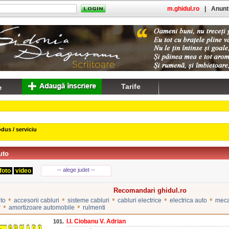
m.ghidul.ro
|
Anuntu
Tarife
dus / serviciu
uto
-- alege judet --
foto
video
Recomandari ghidul.ro
•
•
•
•
•
uto
accesorii cabluri
sisteme cabluri
cabluri electrice
electrica auto
meca
•
•
r
amortizoare automobile
rulmenti
I.I. Ciobanu V. Adrian
101.