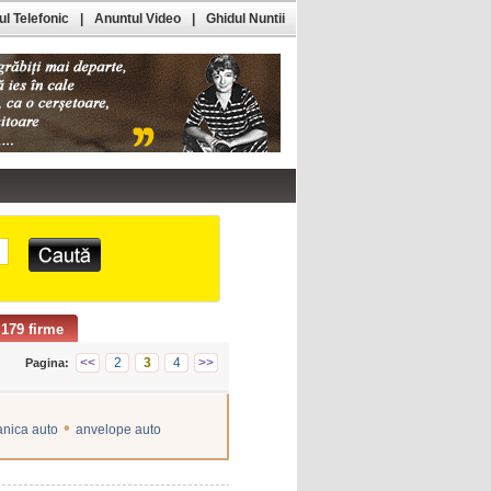
l Telefonic
|
Anuntul Video
|
Ghidul Nuntii
179 firme
<<
2
3
4
>>
Pagina:
•
nica auto
anvelope auto