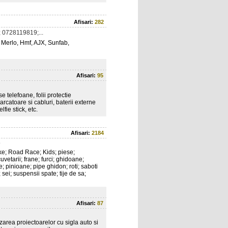
Afisari:
282
 0728119819;...
: Merlo, Hmf, AJX, Sunfab,
Afisari:
95
 telefoane, folii protectie
carcatoare si cabluri, baterii externe
fie stick, etc.
Afisari:
2184
9
ke; Road Race; Kids; piese;
uvetarii; frane; furci; ghidoane;
e; pinioane; pipe ghidon; roti; saboti
sei; suspensii spate; tije de sa;
Afisari:
87
zarea proiectoarelor cu sigla auto si