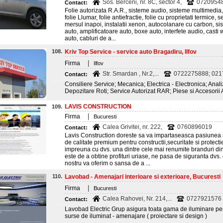
Sos. Berceni, nr. 8C, sector 4,
0720954
Contact:
Folie autorizata R.A.R., sisteme audio, sisteme multimedia, 
folie Llumar, folie antiefractie, folie cu proprietati termice
mersul inapoi, instalatii xenon, autocolanare cu carbon, s
auto, amplificatoare auto, boxe auto, interfete audio, casti
auto, cabluri de a...
108.
Kriv Top Service - service auto Bragadiru, Ilfov
|
Firma
Ilfov
Str. Smardan , Nr.2,...
0722275888; 02
Contact:
Consiliere Service; Mecanica; Electrica - Electronica; Anal
Depozitare Roti; Service Autorizat RAR; Piese si Accesorii 
LAVIS CONSTRUCTION
109.
|
Firma
Bucuresti
Calea Grivitei, nr. 222,
0760896019
Contact:
Lavis Construction doreste sa va impartaseasca pasiunea
de calitate premium pentru constructii,securitate si protec
impreuna cu dvs. una dintre cele mai renumite branduri di
este de a obtine profituri uriase, ne pasa de siguranta dv
nostru va oferim o sansa de a ...
110.
Lavobad - Amenajari interioare si exterioare, Bucuresti
|
Firma
Bucuresti
Calea Rahovei, Nr. 214,...
0727921576 ;
Contact:
Lavobad Electric Grup asigura toata gama de iluminare pentru 
surse de iluminat - amenajare ( proiectare si design )