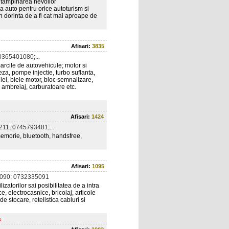
intampinarea nevoilor
 auto pentru orice autoturism si
in dorinta de a fi cat mai aproape de
Afisari:
3835
365401080;...
rcile de autovehicule; motor si
eza, pompe injectie, turbo suflanta,
ulei, biele motor, bloc semnalizare,
i ambreiaj, carburatoare etc.
Afisari:
1424
11; 0745793481;...
memorie, bluetooth, handsfree,
Afisari:
1095
090; 0732335091
atorilor sai posibilitatea de a intra
, electrocasnice, bricolaj, articole
e stocare, retelistica cabluri si
s