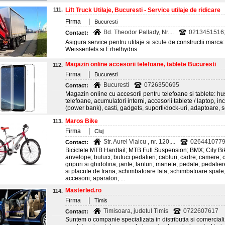
111.
Lift Truck Utilaje, Bucuresti - Service utilaje de ridicare
|
Firma
Bucuresti
Bd. Theodor Pallady, Nr....
0213451516;
Contact:
Asigura service pentru utilaje si scule de constructii marca
Weissenfels si Erhelhydris
Magazin online accesorii telefoane, tablete Bucuresti
112.
|
Firma
Bucuresti
Bucuresti
0726350695
Contact:
Magazin online cu accesorii pentru telefoane si tablete: huse
telefoane, acumulatori interni, accesorii tablete / laptop, in
(power bank), casti, gadgets, suporti/dock-uri, adaptoare, sel
Maros Bike
113.
|
Firma
Cluj
Str. Aurel Vlaicu , nr. 120,...
026441077
Contact:
Biciclete MTB Hardtail; MTB Full Suspension; BMX; City Bi
anvelope; butuci; butuci pedalieri; cabluri; cadre; camere; c
gripuri si ghidolina; jante; lanturi; manete; pedale; pedalier
si placute de frana; schimbatoare fata; schimbatoare spate; 
accesorii; aparatori; ...
Masterled.ro
114.
|
Firma
Timis
Timisoara, judetul Timis
0722607617
Contact:
Suntem o companie specializata in distributia si comerciali