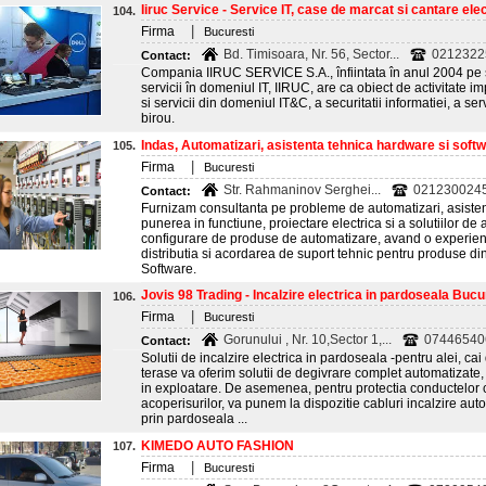
Iiruc Service - Service IT, case de marcat si cantare elec
104.
|
Firma
Bucuresti
Bd. Timisoara, Nr. 56, Sector...
0212322
Contact:
Compania IIRUC SERVICE S.A., înfiintata în anul 2004 pe st
servicii în domeniul IT, IIRUC, are ca obiect de activitate 
si servicii din domeniul IT&C, a securitatii informatiei, a ser
birou.
Indas, Automatizari, asistenta tehnica hardware si softwa
105.
|
Firma
Bucuresti
Str. Rahmaninov Serghei...
0212300245
Contact:
Furnizam consultanta pe probleme de automatizari, asisten
punerea in functiune, proiectare electrica si a solutiilor d
configurare de produse de automatizare, avand o experient
distributia si acordarea de suport tehnic pentru produse d
Software.
Jovis 98 Trading - Incalzire electrica in pardoseala Bucu
106.
|
Firma
Bucuresti
Gorunului , Nr. 10,Sector 1,...
07446540
Contact:
Solutii de incalzire electrica in pardoseala -pentru alei, ca
terase va oferim solutii de degivrare complet automatizate
in exploatare. De asemenea, pentru protectia conductelor ca
acoperisurilor, va punem la dispozitie cabluri incalzire aut
prin pardoseala ...
KIMEDO AUTO FASHION
107.
|
Firma
Bucuresti