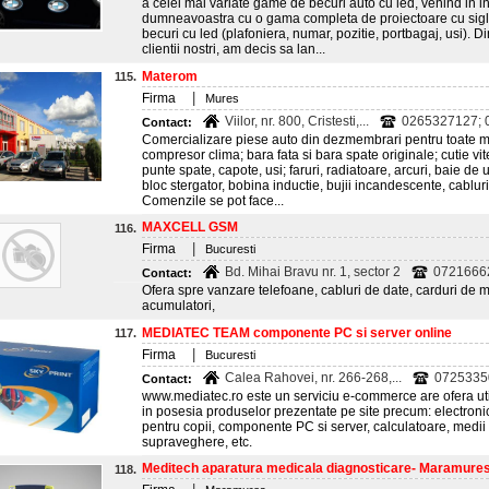
a celei mai variate game de becuri auto cu led, venind in 
dumneavoastra cu o gama completa de proiectoare cu sigla
becuri cu led (plafoniera, numar, pozitie, portbagaj, usi). D
clientii nostri, am decis sa lan...
Materom
115.
|
Firma
Mures
Viilor, nr. 800, Cristesti,...
0265327127; 0
Contact:
Comercializare piese auto din dezmembrari pentru toate ma
compresor clima; bara fata si bara spate originale; cutie vit
punte spate, capote, usi; faruri, radiatoare, arcuri, baie de 
bloc stergator, bobina inductie, bujii incandescente, cablur
Comenzile se pot face...
MAXCELL GSM
116.
|
Firma
Bucuresti
Bd. Mihai Bravu nr. 1, sector 2
07216662
Contact:
Ofera spre vanzare telefoane, cabluri de date, carduri de 
acumulatori,
MEDIATEC TEAM componente PC si server online
117.
|
Firma
Bucuresti
Calea Rahovei, nr. 266-268,...
0725335
Contact:
www.mediatec.ro este un serviciu e-commerce are ofera utiliz
in posesia produselor prezentate pe site precum: electronice
pentru copii, componente PC si server, calculatoare, medii d
supraveghere, etc.
Meditech aparatura medicala diagnosticare- Maramure
118.