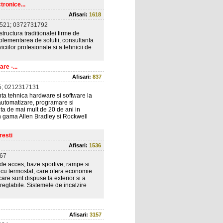
tronice...
Afisari:
1618
521; 0372731792
ructura traditionalei firme de
implementarea de solutii, consultanta
viciilor profesionale si a tehnicii de
re -...
Afisari:
837
; 0212317131
ta tehnica hardware si software la
e automatizare, programare si
a de mai mult de 20 de ani in
in gama Allen Bradley si Rockwell
resti
Afisari:
1536
67
i de acces, baze sportive, rampe si
, cu termostat, care ofera economie
re sunt dispuse la exterior si a
oreglabile. Sistemele de incalzire
Afisari:
3157