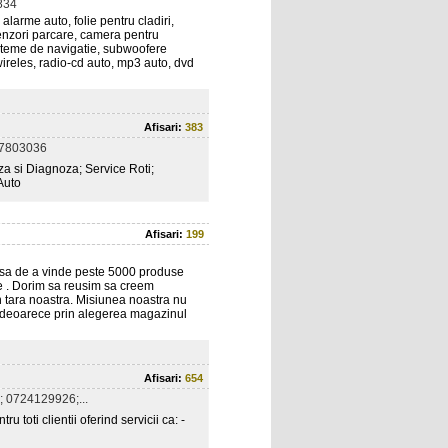
834
alarme auto, folie pentru cladiri,
, senzori parcare, camera pentru
isteme de navigatie, subwoofere
 wireles, radio-cd auto, mp3 auto, dvd
Afisari:
383
17803036
iza si Diagnoza; Service Roti;
Auto
Afisari:
199
 sa de a vinde peste 5000 produse
tie . Dorim sa reusim sa creem
n tara noastra. Misiunea noastra nu
s. deoarece prin alegerea magazinul
Afisari:
654
 0724129926;...
toti clientii oferind servicii ca: -