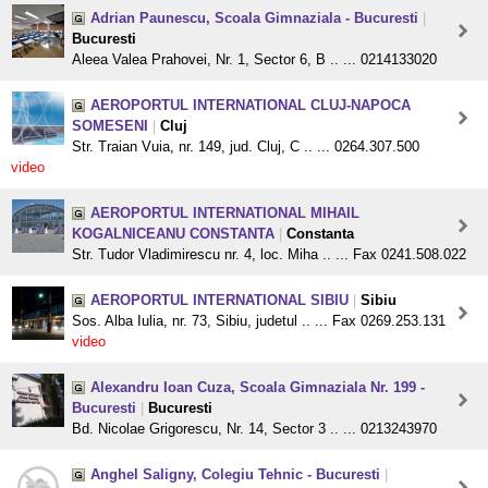
Adrian Paunescu, Scoala Gimnaziala - Bucuresti
|
Bucuresti
Aleea Valea Prahovei, Nr. 1, Sector 6, B .. ... 0214133020
AEROPORTUL INTERNATIONAL CLUJ-NAPOCA
SOMESENI
|
Cluj
Str. Traian Vuia, nr. 149, jud. Cluj, C .. ... 0264.307.500
video
AEROPORTUL INTERNATIONAL MIHAIL
KOGALNICEANU CONSTANTA
|
Constanta
Str. Tudor Vladimirescu nr. 4, loc. Miha .. ... Fax 0241.508.022
AEROPORTUL INTERNATIONAL SIBIU
|
Sibiu
Sos. Alba Iulia, nr. 73, Sibiu, judetul .. ... Fax 0269.253.131
video
Alexandru Ioan Cuza, Scoala Gimnaziala Nr. 199 -
Bucuresti
|
Bucuresti
Bd. Nicolae Grigorescu, Nr. 14, Sector 3 .. ... 0213243970
Anghel Saligny, Colegiu Tehnic - Bucuresti
|