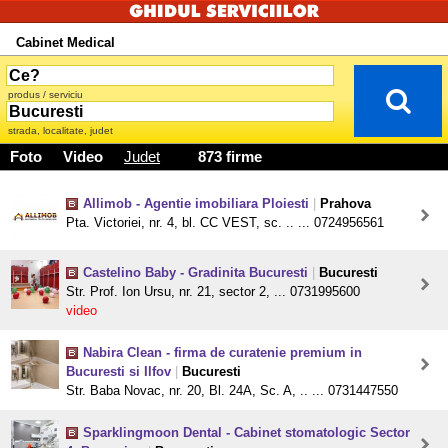
Cabinet Medical
produs / serviciu
strada, localitate, judet
Foto
Video
Judet
873 firme
Allimob - Agentie imobiliara Ploiesti
|
Prahova
Pta. Victoriei, nr. 4, bl. CC VEST, sc. .. ... 0724956561
Castelino Baby - Gradinita Bucuresti
|
Bucuresti
Str. Prof. Ion Ursu, nr. 21, sector 2, ... 0731995600
video
Nabira Clean - firma de curatenie premium in
Bucuresti si Ilfov
|
Bucuresti
Str. Baba Novac, nr. 20, Bl. 24A, Sc. A, .. ... 0731447550
Sparklingmoon Dental - Cabinet stomatologic Sector