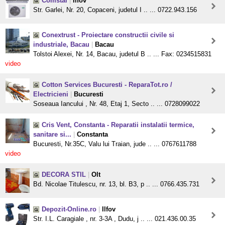
Comstal
|
Ilfov
Str. Garlei, Nr. 20, Copaceni, judetul I .. ... 0722.943.156
Conextrust - Proiectare constructii civile si
industriale, Bacau
|
Bacau
Tolstoi Alexei, Nr. 14, Bacau, judetul B .. ... Fax: 0234515831
video
Cotton Services Bucuresti - ReparaTot.ro /
Electricieni
|
Bucuresti
Soseaua Iancului , Nr. 48, Etaj 1, Secto .. ... 0728099022
Cris Vent, Constanta - Reparatii instalatii termice,
sanitare si...
|
Constanta
Bucuresti, Nr.35C, Valu lui Traian, jude .. ... 0767611788
video
DECORA STIL
|
Olt
Bd. Nicolae Titulescu, nr. 13, bl. B3, p .. ... 0766.435.731
Depozit-Online.ro
|
Ilfov
Str. I.L. Caragiale , nr. 3-3A , Dudu, j .. ... 021.436.00.35