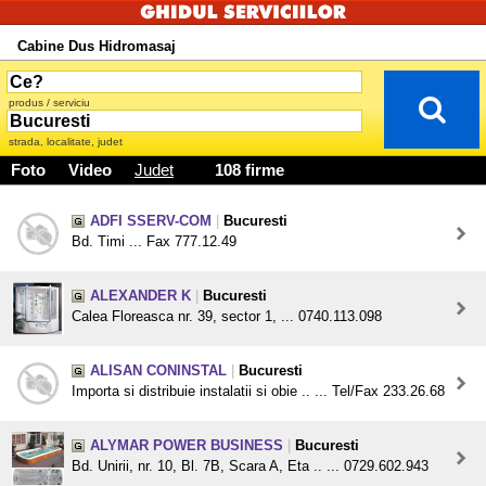
Cabine Dus Hidromasaj
produs / serviciu
strada, localitate, judet
Foto
Video
Judet
108 firme
ADFI SSERV-COM
|
Bucuresti
Bd. Timi ... Fax 777.12.49
ALEXANDER K
|
Bucuresti
Calea Floreasca nr. 39, sector 1, ... 0740.113.098
ALISAN CONINSTAL
|
Bucuresti
Importa si distribuie instalatii si obie .. ... Tel/Fax 233.26.68
ALYMAR POWER BUSINESS
|
Bucuresti
Bd. Unirii, nr. 10, Bl. 7B, Scara A, Eta .. ... 0729.602.943