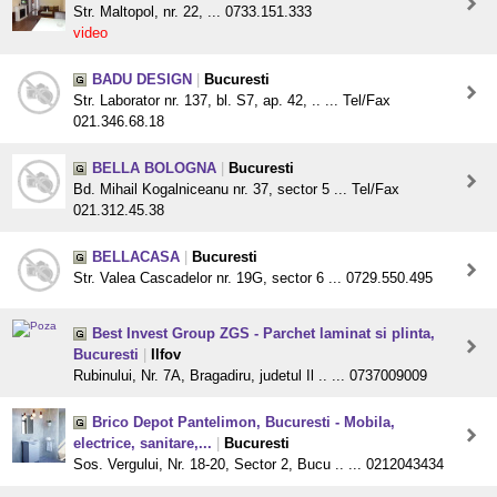
Str. Maltopol, nr. 22, ... 0733.151.333
video
BADU DESIGN
|
Bucuresti
Str. Laborator nr. 137, bl. S7, ap. 42, .. ... Tel/Fax
021.346.68.18
BELLA BOLOGNA
|
Bucuresti
Bd. Mihail Kogalniceanu nr. 37, sector 5 ... Tel/Fax
021.312.45.38
BELLACASA
|
Bucuresti
Str. Valea Cascadelor nr. 19G, sector 6 ... 0729.550.495
Best Invest Group ZGS - Parchet laminat si plinta,
Bucuresti
|
Ilfov
Rubinului, Nr. 7A, Bragadiru, judetul Il .. ... 0737009009
Brico Depot Pantelimon, Bucuresti - Mobila,
electrice, sanitare,...
|
Bucuresti
Sos. Vergului, Nr. 18-20, Sector 2, Bucu .. ... 0212043434