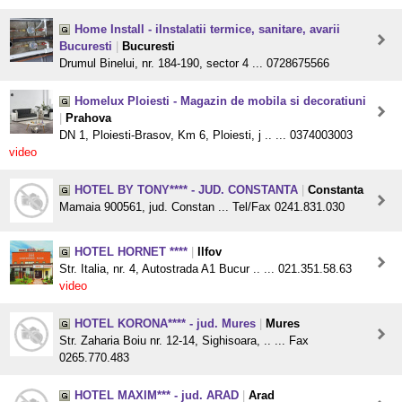
Home Install - iInstalatii termice, sanitare, avarii
Bucuresti
|
Bucuresti
Drumul Binelui, nr. 184-190, sector 4 ... 0728675566
Homelux Ploiesti - Magazin de mobila si decoratiuni
|
Prahova
DN 1, Ploiesti-Brasov, Km 6, Ploiesti, j .. ... 0374003003
video
HOTEL BY TONY**** - JUD. CONSTANTA
|
Constanta
Mamaia 900561, jud. Constan ... Tel/Fax 0241.831.030
HOTEL HORNET ****
|
Ilfov
Str. Italia, nr. 4, Autostrada A1 Bucur .. ... 021.351.58.63
video
HOTEL KORONA**** - jud. Mures
|
Mures
Str. Zaharia Boiu nr. 12-14, Sighisoara, .. ... Fax
0265.770.483
HOTEL MAXIM*** - jud. ARAD
|
Arad