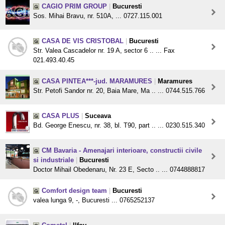
CAGIO PRIM GROUP
|
Bucuresti
Sos. Mihai Bravu, nr. 510A, ... 0727.115.001
CASA DE VIS CRISTOBAL
|
Bucuresti
Str. Valea Cascadelor nr. 19 A, sector 6 .. ... Fax
021.493.40.45
CASA PINTEA***-jud. MARAMURES
|
Maramures
Str. Petofi Sandor nr. 20, Baia Mare, Ma .. ... 0744.515.766
CASA PLUS
|
Suceava
Bd. George Enescu, nr. 38, bl. T90, part .. ... 0230.515.340
CM Bavaria - Amenajari interioare, constructii civile
si industriale
|
Bucuresti
Doctor Mihail Obedenaru, Nr. 23 E, Secto .. ... 0744888817
Comfort design team
|
Bucuresti
valea lunga 9, -, Bucuresti ... 0765252137