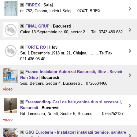
FIBREX
|
Salaj
nr. 752, Crasna, judetul Salaj ... 0747FIBREX
FINAL GRUP
|
Bucuresti
Calea 13 Septembrie nr. 60, sector 2 ... Tel. 0743.480.682
FORTE RO
|
Ilfov
Str. 1 Decembrie 1918 nr. 21, Chiajna, j .. ... Tel/Fax
021.436.05.40
Franco Instalator Autorizat Bucuresti, Ilfov - Sevicii
Non Stop
|
Bucuresti
Sos. Berceni, Sector 4, Bucuresti ... 0726634466
video
Freestanding- Cazi de baie,cabine dus si accesorii,
Bucuresti
|
Bucuresti
Bd. Timisoara, Nr. 56, Sector 6, Bucures .. ... 0765252137
video
G&G Euroterm - Instalatori instalatii termice, sanitare