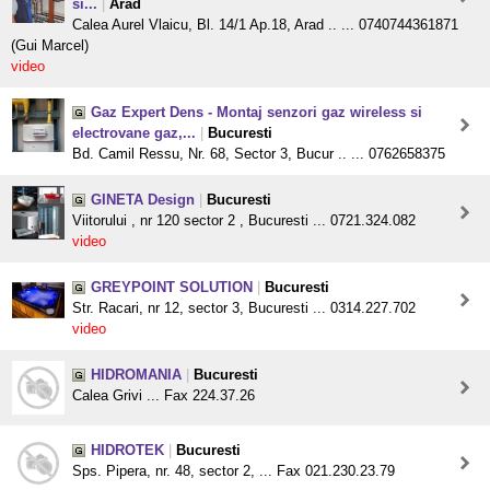
si...
|
Arad
Calea Aurel Vlaicu, Bl. 14/1 Ap.18, Arad .. ... 0740744361871
(Gui Marcel)
video
Gaz Expert Dens - Montaj senzori gaz wireless si
electrovane gaz,...
|
Bucuresti
Bd. Camil Ressu, Nr. 68, Sector 3, Bucur .. ... 0762658375
GINETA Design
|
Bucuresti
Viitorului , nr 120 sector 2 , Bucuresti ... 0721.324.082
video
GREYPOINT SOLUTION
|
Bucuresti
Str. Racari, nr 12, sector 3, Bucuresti ... 0314.227.702
video
HIDROMANIA
|
Bucuresti
Calea Grivi ... Fax 224.37.26
HIDROTEK
|
Bucuresti
Sps. Pipera, nr. 48, sector 2, ... Fax 021.230.23.79