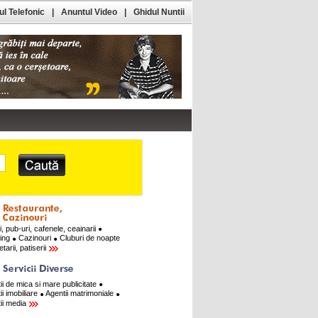
l Telefonic
|
Anuntul Video
|
Ghidul Nuntii
i, pub-uri, cafenele, ceainarii
ring
Cazinouri
Cluburi de noapte
tarii, patiserii
ii de mica si mare publicitate
ii imobiliare
Agentii matrimoniale
ii media