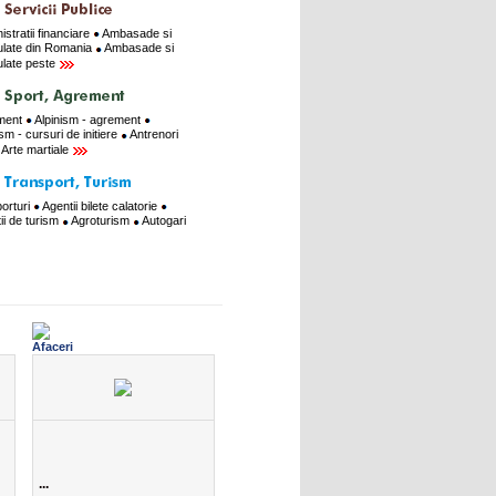
istratii financiare
Ambasade si
late din Romania
Ambasade si
late peste
ment
Alpinism - agrement
ism - cursuri de initiere
Antrenori
Arte martiale
orturi
Agentii bilete calatorie
ii de turism
Agroturism
Autogari
...