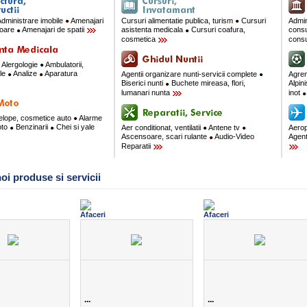
dministrare imobile
Amenajari
Cursuri alimentatie publica, turism
Cursuri
Admin
rioare
Amenajari de spatii
asistenta medicala
Cursuri coafura,
consu
cosmetica
consu
Alergologie
Ambulatorii,
ale
Analize
Aparatura
Agentii organizare nunti-servicii complete
Agre
Biserici nunti
Buchete mireasa, flori,
Alpin
lumanari nunta
inot
velope, cosmetice auto
Alarme
oto
Benzinarii
Chei si yale
Aer conditionat, ventilatii
Antene tv
Aerop
Ascensoare, scari rulante
Audio-Video
Agent
Reparatii
oi produse si servicii
...
...