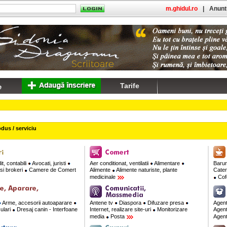
m.ghidul.ro
|
Anuntu
Tarife
dus / serviciu
t, contabili
Avocati, juristi
Aer conditionat, ventilatii
Alimentare
Barur
si brokeri
Camere de Comert
Alimente
Alimente naturiste, plante
Cate
medicinale
Cofe
Arme, accesorii autoaparare
Antene tv
Diaspora
Difuzare presa
Agent
culari
Dresaj canin - Interfoane
Internet, realizare site-uri
Monitorizare
Agent
media
Posta
Agent