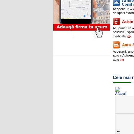
Acoperisuri
A
de spatii exte
Acupunctura
policlinici, spit
medicala
Accesorii, an
auto
Auto-m
auto
Cele mai n
...