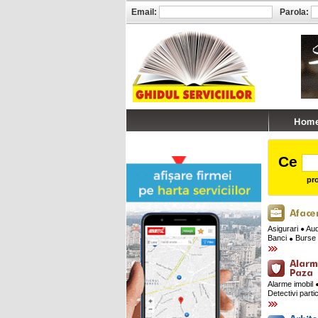
Email:
Parola:
Ce
pro
Asigurari
Audi
Banci
Burse 
Alarme imobil
Detectivi parti