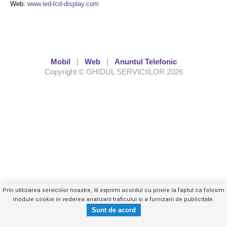
Web:
www.led-lcd-display.com
Mobil
|
Web
|
Anuntul Telefonic
Copyright © GHIDUL SERVICIILOR 2026
Prin utilizarea serviciilor noastre, iti exprimi acordul cu privire la faptul ca folosim
module cookie in vederea analizarii traficului si a furnizarii de publicitate.
0729519XXX
Trimite mesaj privat
- vezi telefon -