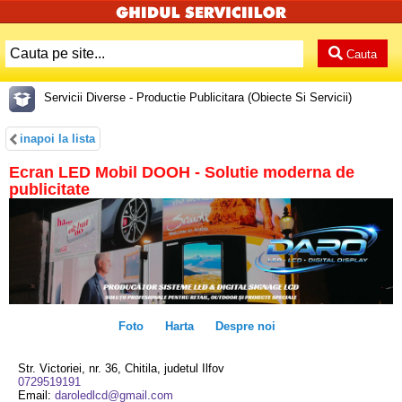
Cauta
Servicii Diverse - Productie Publicitara (Obiecte Si Servicii)
inapoi la lista
Ecran LED Mobil DOOH - Solutie moderna de
publicitate
Foto
Harta
Despre noi
Str. Victoriei, nr. 36, Chitila, judetul Ilfov
0729519191
Email:
daroledlcd@gmail.com