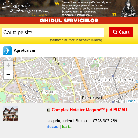
Cauta
(cautarea se face in aceasta rubrica)
Agroturism
+
−
Leaflet
Complex Hotelier Magura*** jud.BUZAU
Unguriu, judetul Buzau ... 0728.307.289
Buzau
|
harta