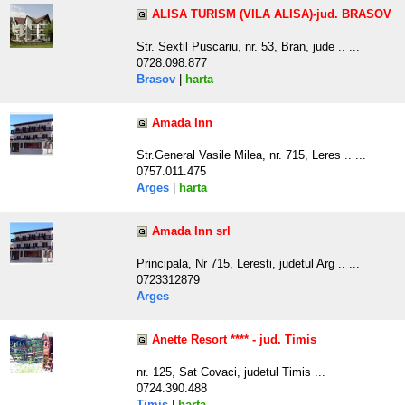
ALISA TURISM (VILA ALISA)-jud. BRASOV
Str. Sextil Puscariu, nr. 53, Bran, jude .. ...
0728.098.877
Brasov
|
harta
Amada Inn
Str.General Vasile Milea, nr. 715, Leres .. ...
0757.011.475
Arges
|
harta
Amada Inn srl
Principala, Nr 715, Leresti, judetul Arg .. ...
0723312879
Arges
Anette Resort **** - jud. Timis
nr. 125, Sat Covaci, judetul Timis ...
0724.390.488
Timis
|
harta