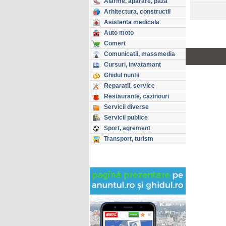
Alarme, aparare, paza
Arhitectura, constructii
Asistenta medicala
Auto moto
Comert
Copyright © GHIDUL 2026
Comunicatii, massmedia
Toate drepturile rezervate
Cursuri, invatamant
Ghidul nuntii
Reparatii, service
Restaurante, cazinouri
Servicii diverse
Servicii publice
Sport, agrement
Transport, turism