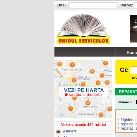
Email:
Parola:
Ce
pro
REPARAT
Numai cu:
•
frigidere 
•
reparatii 
Vezi toate cele 420 rubrici
•
reparatii 
Afaceri