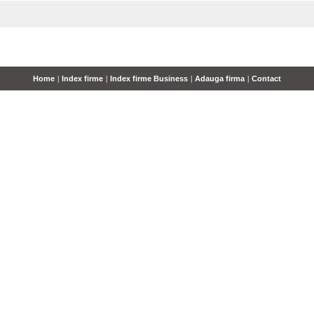
Home
|
Index firme
|
Index firme Business
|
Adauga firma
|
Contact