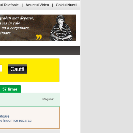
l Telefonic
|
Anuntul Video
|
Ghidul Nuntii
57 firme
Pagina:
latoare
ne frigorifice reparatii