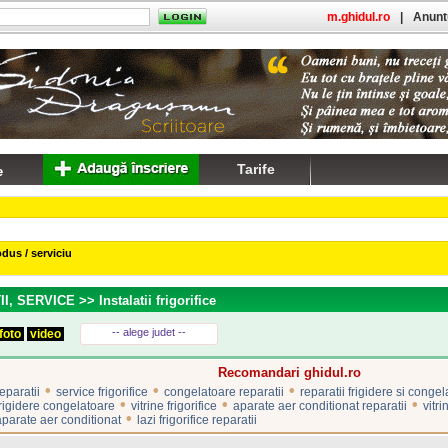
m.ghidul.ro
|
Anuntu
Tarife
dus / serviciu
II, SERVICE
>> Instalatii frigorifice
-- alege judet --
foto
video
Recomandari ghidul.ro
•
•
•
reparatii
service frigorifice
congelatoare reparatii
reparatii frigidere si conge
•
•
•
frigidere congelatoare
vitrine frigorifice
aparate aer conditionat reparatii
vitri
•
aparate aer conditionat
lazi frigorifice reparatii