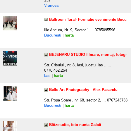
159
Vrancea
Ballroom Taraf- Formatie evenimente Bucu
Ilie Ancuta, Nr. 9, Sector 1 ... 0785095596
Bucuresti
|
harta
BEJENARU STUDIO filmare, montaj, fotogr
Str. Crisului , nr. 8, Iasi, judetul Ias .. ...
0770.462.254
Iasi
|
harta
Belle Art Photography - Alex Pasarelu -
Str. Popa Soare , nr. 68, sector 2, ... 0767243733
Bucuresti
|
harta
Blitzstudio, foto nunta Galati