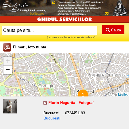
Cauta
(cautarea se face in aceasta rubrica)
Filmari, foto nunta
+
−
Leaflet
1
Florin Negurita - Fotograf
Bucuresti ... 0724451193
Bucuresti