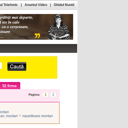
l Telefonic
|
Anuntul Video
|
Ghidul Nuntii
52 firme
1
2
Pagina:
ontari
•
ari, montari
repartitoare montari