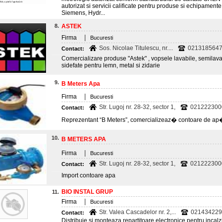
autorizat si servicii calificate pentru produse si echipament
Siemens, Hydr...
8.
ASTEK
|
Firma
Bucuresti
Sos. Nicolae Titulescu, nr....
0213185647;
Contact:
Comercializare produse "Astek" , vopsele lavabile, semilavab
sidefate pentru lemn, metal si zidarie
9.
B Meters Apa
|
Firma
Bucuresti
Str. Lugoj nr. 28-32, sector 1,
021222300
Contact:
Reprezentant “B Meters”, comercializeaz� contoare de ap� 
10.
B METERS APA
|
Firma
Bucuresti
Str. Lugoj nr. 28-32, sector 1,
021222300
Contact:
Import contoare apa
BIO INSTAL GRUP
11.
|
Firma
Bucuresti
Str. Valea Cascadelor nr. 2,...
021434229
Contact:
Distribuie si monteaza repartitoare electronice pentru incal