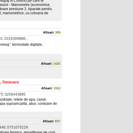
glaj si Control) pe care le
esiunii - Manometre (economice,
atoare presiune 2. Aparate pentru
al, manometrice, cu coloana de
Afisari:
906
; 0316309888;...
vireg”, termostate digitale,
Afisari:
1426
e, Timisoara
Afisari:
1552
5; 0256443895
ustriale, retele de apa, canal,
 apa supraincalita, abur, contoare de
Afisari:
837
348; 0751075229
oare termice, repartitoare de cost