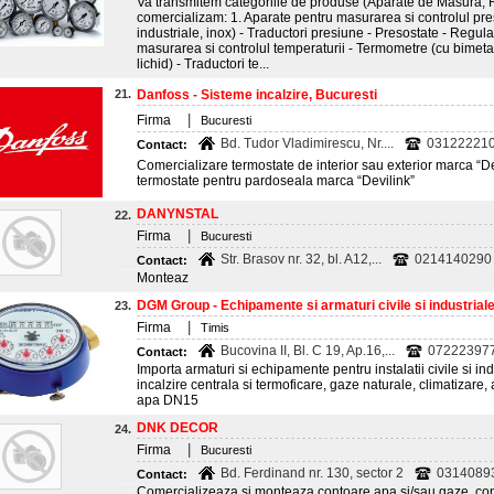
Va transmitem categoriile de produse (Aparate de Masura, Re
comercializam: 1. Aparate pentru masurarea si controlul pr
industriale, inox) - Traductori presiune - Presostate - Regul
masurarea si controlul temperaturii - Termometre (cu bimet
lichid) - Traductori te...
21.
Danfoss - Sisteme incalzire, Bucuresti
|
Firma
Bucuresti
Bd. Tudor Vladimirescu, Nr....
0312222101
Contact:
Comercializare termostate de interior sau exterior marca “De
termostate pentru pardoseala marca “Devilink”
DANYNSTAL
22.
|
Firma
Bucuresti
Str. Brasov nr. 32, bl. A12,...
0214140290
Contact:
Monteaz
DGM Group - Echipamente si armaturi civile si industrial
23.
|
Firma
Timis
Bucovina II, Bl. C 19, Ap.16,...
072223977
Contact:
Importa armaturi si echipamente pentru instalatii civile si ind
incalzire centrala si termoficare, gaze naturale, climatizare,
apa DN15
DNK DECOR
24.
|
Firma
Bucuresti
Bd. Ferdinand nr. 130, sector 2
0314089
Contact:
Comercializeaza si monteaza contoare apa si/sau gaze, cont