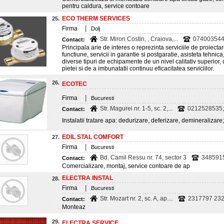
pentru caldura, service contoare
ECO THERM SERVICES
25.
|
Firma
Dolj
Str. Miron Costin, , Craiova,...
074003544
Contact:
Principala arie de interes o reprezinta serviciile de proiectar
functiune, servicii in garantie si postgaratie, asisteta tehnica
diverse tipuri de echipamente de un nivel calitativ superior, 
pietei si de a imbunatatii continuu eficacitatea serviciilor.
26.
ECOTEC
|
Firma
Bucuresti
Str. Magurei nr. 1-5, sc. 2,...
0212528535; 
Contact:
Instalatii tratare apa: dedurizare, deferizare, demineralizare
EDIL STAL COMFORT
27.
|
Firma
Bucuresti
Bd. Camil Ressu nr. 74, sector 3
348591
Contact:
Comercializare, montaj, service contoare de ap
ELECTRA INSTAL
28.
|
Firma
Bucuresti
Str. Mozart nr. 2, sc. A, ap....
2317797 232
Contact:
Monteaz
29.
ELECTRA SERVICE