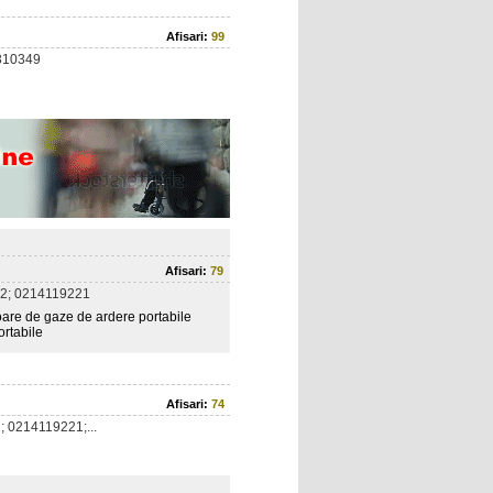
Afisari:
99
310349
Afisari:
79
2; 0214119221
oare de gaze de ardere portabile
ortabile
Afisari:
74
 0214119221;...