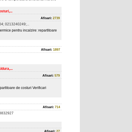
turi,...
Afisari:
2739
4; 0213240249;...
rmice pentru incalzire: repartitoare
Afisari:
1897
dura,...
Afisari:
579
artitoare de costuri Verificari
Afisari:
714
78832927
Afisari:
27