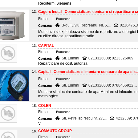
Recoterm, Siemens
12.
Cagero Instal - Comercializare contoare si repartitoare cos
|
Firma
Bucuresti
B-dul Liviu Rebreanu, Nr. 5,...
021647510
Contact:
Monteaza si exploateaza sisteme de repartizare a energiei te
cu citire directa, repartitoare radio
CAPITAL
13.
|
Firma
Bucuresti
Str. Lumini
0213326008; 0213326009
Contact:
Repartitoare de cost, autoriza
14.
Capital - Comercializare si montare contoare de apa si cal
|
Firma
Bucuresti
Str. Lumini
0213326008; 0788466922;...
Contact:
Montare si inlocuire contoare de apa Montare si inlocuire rep
metrologice
COLEN
15.
|
Firma
Bucuresti
Str. Petre Ispirescu nr. 27,...
4232389; 0
Contact:
V
COMAUTO GROUP
16.
|
Firma
Bucuresti