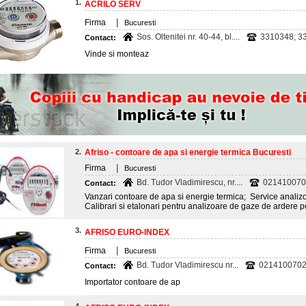
1.
ACRILO SERV
|
Firma
Bucuresti
Sos. Oltenitei nr. 40-44, bl....
3310348; 3
Contact:
Vinde si monteaz
2.
Afriso - contoare de apa si energie termica Bucuresti
|
Firma
Bucuresti
Bd. Tudor Vladimirescu, nr....
021410070
Contact:
Vanzari contoare de apa si energie termica; Service analiz
Calibrari si etalonari pentru analizoare de gaze de ardere p
3.
AFRISO EURO-INDEX
|
Firma
Bucuresti
Bd. Tudor Vladimirescu nr...
0214100702;
Contact:
Importator contoare de ap