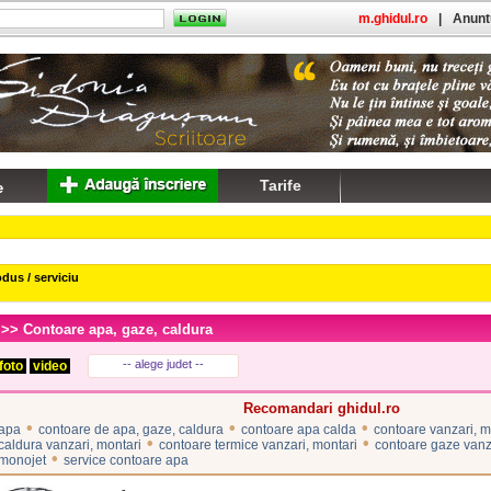
m.ghidul.ro
|
Anuntu
Tarife
dus / serviciu
>> Contoare apa, gaze, caldura
-- alege judet --
foto
video
Recomandari ghidul.ro
•
•
•
 apa
contoare de apa, gaze, caldura
contoare apa calda
contoare vanzari, m
•
•
caldura vanzari, montari
contoare termice vanzari, montari
contoare gaze vanz
•
 monojet
service contoare apa