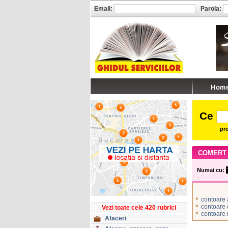
Email:
Parola:
Ce
pro
COMERT
Numai cu:
•
contoare
•
contoare 
Vezi toate cele 420 rubrici
•
contoare
Afaceri