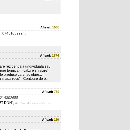
Afisari:
1568
 0745108999;...
Afisari:
1974
zare rezidentiala (individuala sau
gie termica (incalzire si racire),
 de produse care fac obiectul
 si apa rece) -Contoare de b...
Afisari:
759
0214302655
ET-DNN", contoare de apa pentru
Afisari:
110