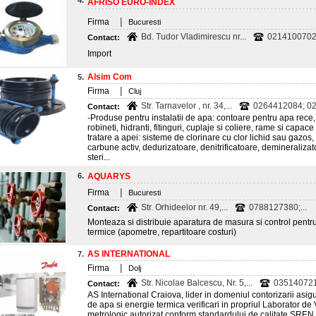
4.
AFRISO EURO-INDEX
|
Firma
Bucuresti
Bd. Tudor Vladimirescu nr...
0214100702;
Contact:
Import
Alsim Com
5.
|
Firma
Cluj
Str. Tarnavelor , nr. 34,...
0264412084; 0
Contact:
-Produse pentru instalatii de apa: contoare pentru apa rece,
robineti, hidranti, fitinguri, cuplaje si coliere, rame si capace
tratare a apei: sisteme de clorinare cu clor lichid sau gazos,
carbune activ, dedurizatoare, denitrificatoare, demineraliza
steri...
6.
AQUARYS
|
Firma
Bucuresti
Str. Orhideelor nr. 49,...
0788127380;...
Contact:
Monteaza si distribuie aparatura de masura si control pentru 
termice (apometre, repartitoare costuri)
AS INTERNATIONAL
7.
|
Firma
Dolj
Str. Nicolae Balcescu, Nr. 5,...
035140721
Contact:
AS International Craiova, lider in domeniul contorizarii asig
de apa si energie termica verificari in propriul Laborator de 
metrologic autorizat conform standardului de calitate SRE