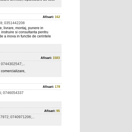
Afisari:
162
8; 0351442208
e, livrare, montaj, punere in
, instruire si consultanta pentru
de a inova in functie de cerintele
Afisari:
1583
0744302547;...
; comercializare,
Afisari:
178
5; 0746054337
Afisari:
95
7972; 0740971206;...