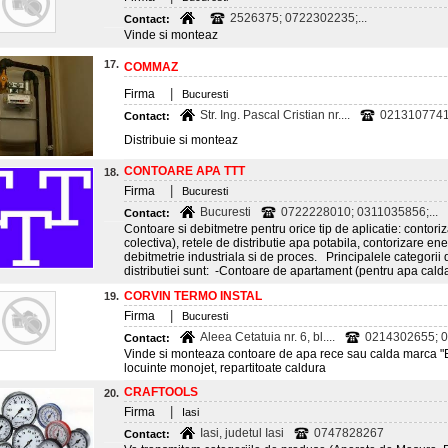
2526375; 0722302235;...
Contact:
Vinde si monteaz
17.
COMMAZ
|
Firma
Bucuresti
Str. Ing. Pascal Cristian nr....
0213107741;
Contact:
Distribuie si monteaz
CONTOARE APA TTT
18.
|
Firma
Bucuresti
Bucuresti
0722228010; 0311035856;...
Contact:
Contoare si debitmetre pentru orice tip de aplicatie: contori
colectiva), retele de distributie apa potabila, contorizare ener
debitmetrie industriala si de proces. Principalele categorii
distributiei sunt: -Contoare de apartament (pentru apa calda
CORVIN TERMO INSTAL
19.
|
Firma
Bucuresti
Aleea Cetatuia nr. 6, bl....
0214302655; 
Contact:
Vinde si monteaza contoare de apa rece sau calda marca "
locuinte monojet, repartitoate caldura
CRAFTOOLS
20.
|
Firma
Iasi
Iasi, judetul Iasi
0747828267
Contact: