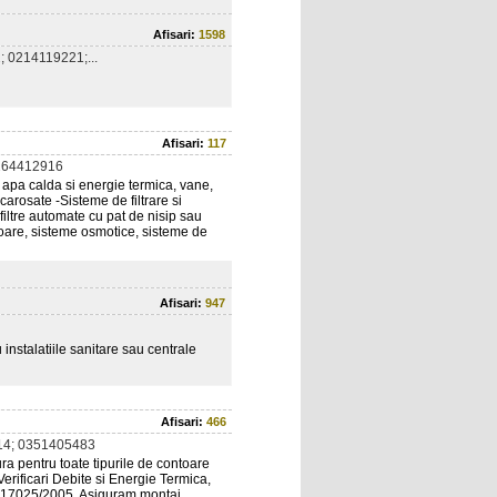
Afisari:
1598
 0214119221;...
Afisari:
117
264412916
 apa calda si energie termica, vane,
 carosate -Sisteme de filtrare si
 filtre automate cu pat de nisip sau
toare, sisteme osmotice, sisteme de
Afisari:
947
instalatiile sanitare sau centrale
Afisari:
466
4; 0351405483
ura pentru toate tipurile de contoare
Verificari Debite si Energie Termica,
N 17025/2005. Asiguram montaj