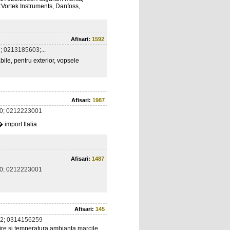
e:Vortek Instruments, Danfoss,
Afisari:
1592
 0213185603;...
ile, pentru exterior, vopsele
Afisari:
1987
0; 0212223001
import Italia
Afisari:
1487
0; 0212223001
Afisari:
145
2; 0314156259
zire si temperatura ambianta marcile