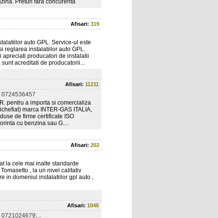
zina. Preturi fara concurenta
Afisari:
319
3
alatiilor auto GPL. Service-ul este
 reglarea instalatiilor auto GPL.
 apreciati producatori de instalatii
sunt acreditati de producatorii...
Afisari:
11211
 0724536457
I.R. pentru a importa si comercializa
r Lichefiat) marca INTER-GAS ITALIA,
se de firme certificate ISO
rinta cu benzina sau G....
Afisari:
202
t la cele mai inalte standarde
Tomasetto , la un nivel calitativ
e in domeniul instalatiilor gpl auto ,
Afisari:
1045
0721024679;...