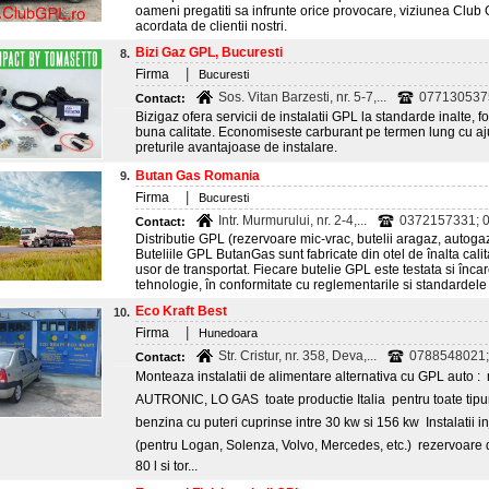
oameni pregatiti sa infrunte orice provocare, viziunea Clu
acordata de clientii nostri.
Bizi Gaz GPL, Bucuresti
8.
|
Firma
Bucuresti
Sos. Vitan Barzesti, nr. 5-7,...
077130537
Contact:
Bizigaz ofera servicii de instalatii GPL la standarde inalte, 
buna calitate. Economiseste carburant pe termen lung cu ajut
preturile avantajoase de instalare.
Butan Gas Romania
9.
|
Firma
Bucuresti
Intr. Murmurului, nr. 2-4,...
0372157331; 0
Contact:
Distributie GPL (rezervoare mic-vrac, butelii aragaz, autoga
Buteliile GPL ButanGas sunt fabricate din otel de înalta cali
usor de transportat. Fiecare butelie GPL este testata si înca
tehnologie, în conformitate cu reglementarile si standardele 
Eco Kraft Best
10.
|
Firma
Hunedoara
Str. Cristur, nr. 358, Deva,...
0788548021; 
Contact:
Monteaza instalatii de alimentare alternativa cu GPL auto :
AUTRONIC, LO GAS  toate productie Italia  pentru toate tip
benzina cu puteri cuprinse intre 30 kw si 156 kw  Instalati
(pentru Logan, Solenza, Volvo, Mercedes, etc.)  rezervoare 
80 l si tor...