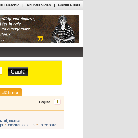
l Telefonic
|
Anuntul Video
|
Ghidul Nuntii
32 firme
1
Pagina:
nzari, montari
•
•
gpl
electronica auto
injectoare