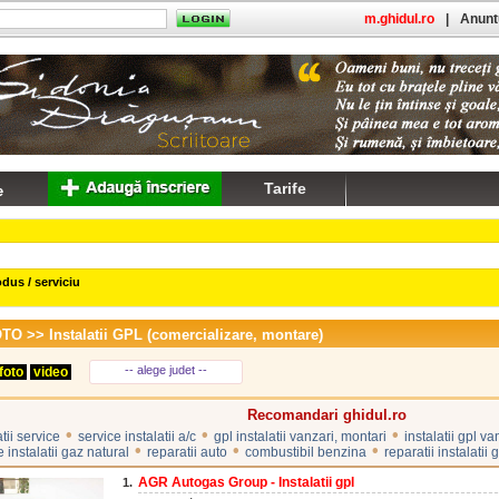
m.ghidul.ro
|
Anuntu
Tarife
dus / serviciu
OTO
>> Instalatii GPL (comercializare, montare)
-- alege judet --
foto
video
Recomandari ghidul.ro
•
•
•
atii service
service instalatii a/c
gpl instalatii vanzari, montari
instalatii gpl va
•
•
•
 instalatii gaz natural
reparatii auto
combustibil benzina
reparatii instalatii 
AGR Autogas Group - Instalatii gpl
1.