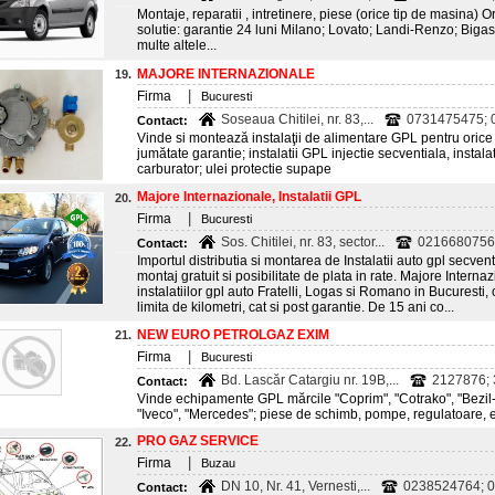
Montaje, reparatii , intretinere, piese (orice tip de masina) 
solutie: garantie 24 luni Milano; Lovato; Landi-Renzo; Bigas
multe altele...
MAJORE INTERNAZIONALE
19.
|
Firma
Bucuresti
Soseaua Chitilei, nr. 83,...
0731475475; 
Contact:
Vinde si montează instalaţii de alimentare GPL pentru orice 
jumătate garantie; instalatii GPL injectie secventiala, instala
carburator; ulei protectie supape
Majore Internazionale, Instalatii GPL
20.
|
Firma
Bucuresti
Sos. Chitilei, nr. 83, sector...
0216680756
Contact:
Importul distributia si montarea de Instalatii auto gpl secvent
montaj gratuit si posibilitate de plata in rate. Majore Inter
instalatiilor gpl auto Fratelli, Logas si Romano in Bucuresti,
limita de kilometri, cat si post garantie. De 15 ani co...
NEW EURO PETROLGAZ EXIM
21.
|
Firma
Bucuresti
Bd. Lascăr Catargiu nr. 19B,...
2127876; 
Contact:
Vinde echipamente GPL mărcile "Coprim", "Cotrako", "Bezil
"Iveco", "Mercedes"; piese de schimb, pompe, regulatoare, et
PRO GAZ SERVICE
22.
|
Firma
Buzau
DN 10, Nr. 41, Vernesti,...
0238524764; 
Contact: