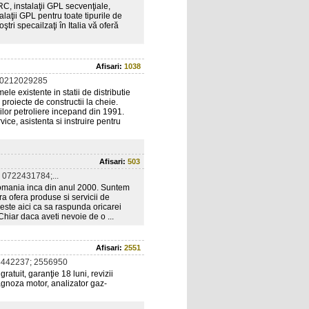
RC, instalaţii GPL secvenţiale,
alaţii GPL pentru toate tipurile de
ri specailzaţi în Italia vă oferă
Afisari:
1038
 0212029285
le existente in statii de distributie
proiecte de constructii la cheie.
ilor petroliere incepand din 1991.
vice, asistenta si instruire pentru
Afisari:
503
0722431784;...
 Romania inca din anul 2000. Suntem
tra ofera produse si servicii de
 este aici ca sa raspunda oricarei
 Chiar daca aveti nevoie de o ...
Afisari:
2551
4442237; 2556950
atuit, garanţie 18 luni, revizii
iagnoza motor, analizator gaz-