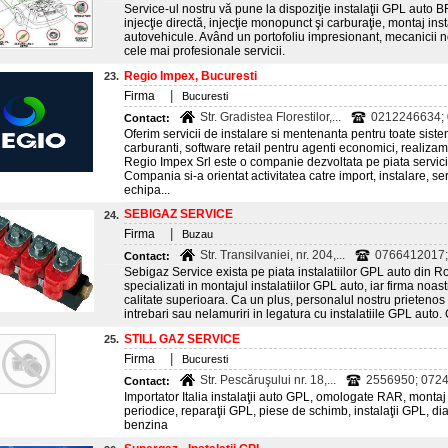
Service-ul nostru vă pune la dispoziţie instalaţii GPL auto B
injecţie directă, injecţie monopunct şi carburaţie, montaj inst
autovehicule. Având un portofoliu impresionant, mecanicii noşt
cele mai profesionale servicii.
Regio Impex, Bucuresti
23.
|
Firma
Bucuresti
Str. Gradistea Florestilor,...
0212246634;
Contact:
Oferim servicii de instalare si mentenanta pentru toate sisteme
carburanti, software retail pentru agenti economici, realizam 
Regio Impex Srl este o companie dezvoltata pe piata servici
Compania si-a orientat activitatea catre import, instalare, ser
echipa...
SEBIGAZ SERVICE
24.
|
Firma
Buzau
Str. Transilvaniei, nr. 204,...
0766412017; 
Contact:
Sebigaz Service exista pe piata instalatiilor GPL auto din
specializati in montajul instalatiilor GPL auto, iar firma noas
calitate superioara. Ca un plus, personalul nostru prietenos
intrebari sau nelamuriri in legatura cu instalatiile GPL auto.
STILL GAZ SERVICE
25.
|
Firma
Bucuresti
Str. Pescăruşului nr. 18,...
2556950; 072
Contact:
Importator Italia instalaţii auto GPL, omologate RAR, montaj gr
periodice, reparaţii GPL, piese de schimb, instalaţii GPL, d
benzina