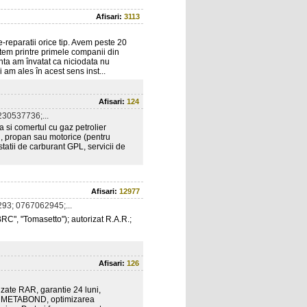
Afisari:
3113
e-reparatii orice tip. Avem peste 20
ntem printre primele companii din
nta am învatat ca niciodata nu
 am ales în acest sens inst...
Afisari:
124
30537736;...
 si comertul cu gaz petrolier
an, propan sau motorice (pentru
statii de carburant GPL, servicii de
Afisari:
12977
93; 0767062945;...
"BRC", "Tomasetto"); autorizat R.A.R.;
Afisari:
126
rizate RAR, garantie 24 luni,
se METABOND, optimizarea