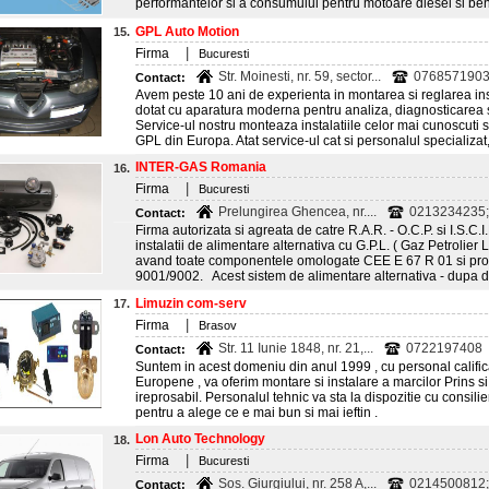
performantelor si a consumului pentru motoare diesel si ben
GPL Auto Motion
15.
|
Firma
Bucuresti
Str. Moinesti, nr. 59, sector...
076857190
Contact:
Avem peste 10 ani de experienta in montarea si reglarea inst
dotat cu aparatura moderna pentru analiza, diagnosticarea si
Service-ul nostru monteaza instalatiile celor mai cunoscuti si
GPL din Europa. Atat service-ul cat si personalul specializat, 
INTER-GAS Romania
16.
|
Firma
Bucuresti
Prelungirea Ghencea, nr....
0213234235;
Contact:
Firma autorizata si agreata de catre R.A.R. - O.C.P. si I.S.C.
instalatii de alimentare alternativa cu G.P.L. ( Gaz Petrolie
avand toate componentele omologate CEE E 67 R 01 si produ
9001/9002. Acest sistem de alimentare alternativa - dupa do
Limuzin com-serv
17.
|
Firma
Brasov
Str. 11 Iunie 1848, nr. 21,...
0722197408
Contact:
Suntem in acest domeniu din anul 1999 , cu personal califica
Europene , va oferim montare si instalare a marcilor Prins si 
ireprosabil. Personalul tehnic va sta la dispozitie cu consilier
pentru a alege ce e mai bun si mai ieftin .
Lon Auto Technology
18.
|
Firma
Bucuresti
Sos. Giurgiului, nr. 258 A,...
0214500812; 
Contact: