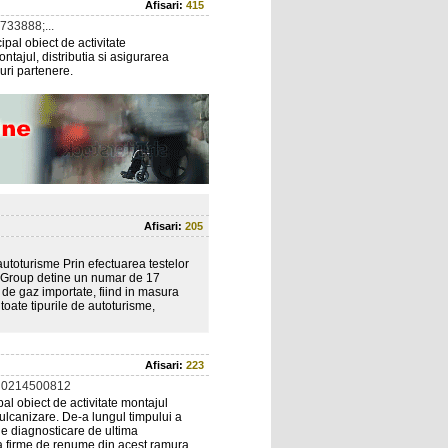
Afisari:
415
33888;...
pal obiect de activitate
ntajul, distributia si asigurarea
uri partenere.
Afisari:
205
autoturisme Prin efectuarea testelor
s Group detine un numar de 17
o de gaz importate, fiind in masura
oate tipurile de autoturisme,
Afisari:
223
 0214500812
pal obiect de activitate montajul
 vulcanizare. De-a lungul timpului a
de diagnosticare de ultima
la firme de renume din acest ramura