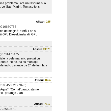
Orice problema , are un raspuns si o
; Lo-Gas; Marini; Tomasetto, si
Afisari:
235
0216680756
tip de maşină; oferă 1 an si
tii GPL Diesel, instalatii GPL
Afisari:
13878
; 0731475475
iale la cele mai mici preturi cu
nazionale se ocupa cu montajul
 oferind o garantie de 24 de luni fara
Afisari:
1654
3103453; 2127876;...
-Aqua", "Comat"; autocisterne
c.; garanţie 2 ani
Afisari:
7512
0723562573