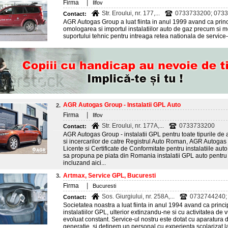
|
Firma
Ilfov
Str. Eroului, nr. 177,...
0733733200; 07337
Contact:
AGR Autogas Group a luat fiinta in anul 1999 avand ca princi
omologarea si importul instalatiilor auto de gaz precum si mo
suportului tehnic pentru intreaga retea nationala de service-
AGR Autogas Group - Instalatii GPL Auto
2.
|
Firma
Ilfov
Str. Eroului, nr. 177A,...
0733733200
Contact:
AGR Autogas Group - instalatii GPL pentru toate tipurile de 
si incercarilor de catre Registrul Auto Roman, AGR Autoga
Licente si Certificate de Conformitate pentru instalatiile aut
sa propuna pe piata din Romania instalatii GPL auto pentru t
incluzand aici...
Artmax, Service GPL, Bucuresti
3.
|
Firma
Bucuresti
Sos. Giurgiului, nr. 258A,...
0732744240;
Contact:
Societatea noastra a luat fiinta in anul 1994 avand ca princi
instalatiilor GPL, ulterior extinzandu-ne si cu activitatea de
evoluat constant. Service-ul nostru este dotat cu aparatura 
generatie, si detinem un personal cu experienta scolarizat 