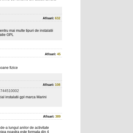
Afisari:
632
ntru mai multe tipuri de instalatii
Statie GPL
Afisari:
45
soane fizice
Afisari:
108
0744510002
cial instalatii gpl marca Marini
Afisari:
389
de-a lungul anilor de activitate
hipa noastra este formata din 4