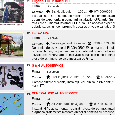
Eugen si Fiul, Instalatii GPL
11.
|
Firma
Bucuresti
Str. Neajlovului, nr. 100,...
0745066059
Contact:
Instalatii auto GPL autorizate-montaj, service, comercializar
de ani de experienta în domeniul instalatiilor GPL auto. Su
tara care au montat instalatii GPL auto. Din aceasta experie
trebuie sa faci un compromis în ceea ce priveste calitatea. Si
FLAGA LPG
12.
|
Firma
Suceava
Veresti, judetul Suceava
0230537735; 02
Contact:
Domeniul de activitate al FLAGA GROUP consta in distributia
lichefiat: butan, propan sau autogaz, oferind butelii de but
stivuitoare), rezervoare de mic vrac, solutii complete pentru 
piese de schimb si service instalatii de GPL.
13.
G & G AUTOSERVICE
|
Firma
Bucuresti
Prelungirea Ghencea, nr. 55,...
07245872
Contact:
Comercializare si montaj instalaţii GPL din Italia ("Marini", 
statie ITP
GENERAL PSC AUTO SERVICE
14.
|
Firma
Iasi
Str. Ateneului, nr. 3, Iasi,...
0744515245
Contact:
Instalatii GPL auto, montaj, reparatii, piese de schimb, auto
diagnoza, tratamente motoare diesel si benzina cu produ