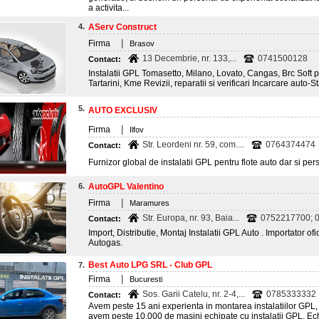
a activita...
4.
AServ Construct
|
Firma
Brasov
13 Decembrie, nr. 133,...
0741500128
Contact:
Instalatii GPL Tomasetto, Milano, Lovato, Cangas, Brc Soft pe
Tartarini, Kme Revizii, reparatii si verificari Incarcare auto-
5.
AUTO EXCLUSIV
|
Firma
Ilfov
Str. Leordeni nr. 59, com....
0764374474
Contact:
Furnizor global de instalatii GPL pentru flote auto dar si per
6.
AutoGPL Valentino
|
Firma
Maramures
Str. Europa, nr. 93, Baia...
0752217700; 
Contact:
Import, Distributie, Montaj Instalatii GPL Auto . Importator ofi
Autogas.
Best Auto LPG SRL - Club GPL
7.
|
Firma
Bucuresti
Sos. Garii Catelu, nr. 2-4,...
0785333332
Contact:
Avem peste 15 ani experienta in montarea instalatiilor GPL, 
avem peste 10.000 de masini echipate cu instalatii GPL. Ec