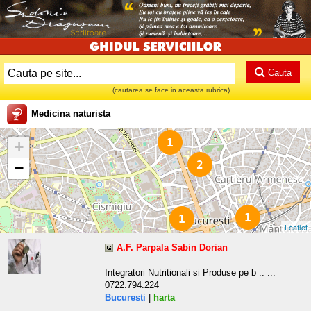
Cauta
(cautarea se face in aceasta rubrica)
Medicina naturista
1
+
2
−
1
1
Leaflet
A.F. Parpala Sabin Dorian
Integratori Nutritionali si Produse pe b .. ...
0722.794.224
Bucuresti
|
harta