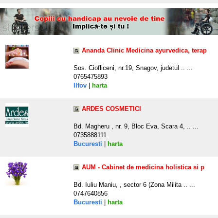
Ananda Clinic Medicina ayurvedica, terap
Sos. Ciofliceni, nr.19, Snagov, judetul .. ...
0765475893
Ilfov
|
harta
ARDES COSMETICI
Bd. Magheru , nr. 9, Bloc Eva, Scara 4, .. ...
0735888111
Bucuresti
|
harta
AUM - Cabinet de medicina holistica si p
Bd. Iuliu Maniu, , sector 6 (Zona Milita .. ...
0747640856
Bucuresti
|
harta