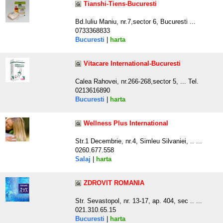
Tianshi-Tiens-Bucuresti
Bd.Iuliu Maniu, nr.7,sector 6, Bucuresti ...
0733368833
Bucuresti
|
harta
Vitacare International-Bucuresti
Calea Rahovei, nr.266-268,sector 5, ... Tel.
0213616890
Bucuresti
|
harta
Wellness Plus International
Str.1 Decembrie, nr.4, Simleu Silvaniei, .. ...
0260.677.558
Salaj
|
harta
ZDROVIT ROMANIA
Str. Sevastopol, nr. 13-17, ap. 404, sec .. ...
021.310.65.15
Bucuresti
|
harta