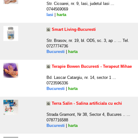
Str. Cicoarei, nr. 9, Iasi, judetul Iasi ...
0744569069
Iasi
|
harta
Smart Living-Bucuresti
Str. Brasov, nr. 19, bl. OD5, sc. 3, ap .. ... Tel.
0727774736
Bucuresti
|
harta
Terapie Bowen Bucuresti - Terapeut Mihae
Bd. Lascar Catargiu, nr. 14, sector 1 ...
0723596336
Bucuresti
|
harta
Terra Salin - Salina artificiala cu echi
Strada Gramont, Nr 38, Sector 4, Bucures .. ...
0787716588
Bucuresti
|
harta