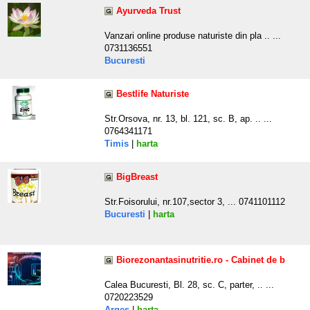
Ayurveda Trust
Vanzari online produse naturiste din pla .. ...
0731136551
Bucuresti
Bestlife Naturiste
Str.Orsova, nr. 13, bl. 121, sc. B, ap. .. ...
0764341171
Timis
|
harta
BigBreast
Str.Foisorului, nr.107,sector 3, ... 0741101112
Bucuresti
|
harta
Biorezonantasinutritie.ro - Cabinet de b
Calea Bucuresti, Bl. 28, sc. C, parter, .. ...
0720223529
Arges
|
harta