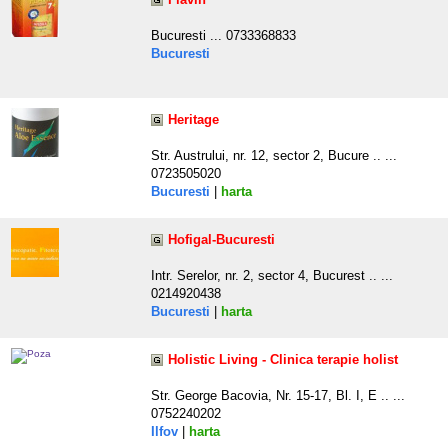
Bucuresti ... 0733368833
Bucuresti
Heritage
Str. Austrului, nr. 12, sector 2, Bucure .. ...
0723505020
Bucuresti
|
harta
Hofigal-Bucuresti
Intr. Serelor, nr. 2, sector 4, Bucurest .. ...
0214920438
Bucuresti
|
harta
Holistic Living - Clinica terapie holist
Str. George Bacovia, Nr. 15-17, Bl. I, E .. ...
0752240202
Ilfov
|
harta