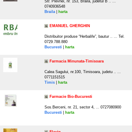
Str. Plevnei, nr. 153, Braila, judetul B .. ...
0740936548
Braila
|
harta
EMANUEL GHERGHIN
Distribuitor produse “Herbalife”, bautur .. ... Tel.
0729.788.880
Bucuresti
|
harta
Farmacia Minunata-Timisoara
Calea Sagului, nr.100, Timisoara, judetu .. ...
0771151515
Timis
|
harta
Farmacie Bio-Bucuresti
Sos.Berceni, nr. 21, sector 4, ... 0727080900
Bucuresti
|
harta
Flavin