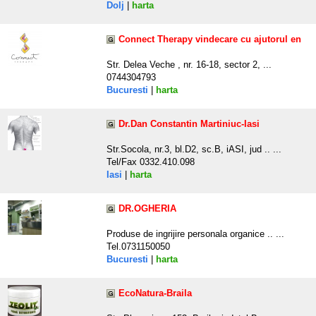
Dolj
|
harta
Connect Therapy vindecare cu ajutorul en
Str. Delea Veche , nr. 16-18, sector 2, ...
0744304793
Bucuresti
|
harta
Dr.Dan Constantin Martiniuc-Iasi
Str.Socola, nr.3, bl.D2, sc.B, iASI, jud .. ...
Tel/Fax 0332.410.098
Iasi
|
harta
DR.OGHERIA
Produse de ingrijire personala organice .. ...
Tel.0731150050
Bucuresti
|
harta
EcoNatura-Braila