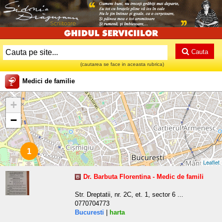
Cauta
(cautarea se face in aceasta rubrica)
Medici de familie
+
−
1
Leaflet
Dr. Barbuta Florentina - Medic de famili
Str. Dreptatii, nr. 2C, et. 1, sector 6 ...
0770704773
Bucuresti
|
harta