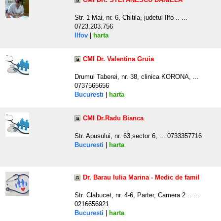
Str. 1 Mai, nr. 6, Chitila, judetul Ilfo .. ...
0723.203.756
Ilfov
|
harta
CMI Dr. Valentina Gruia
Drumul Taberei, nr. 38, clinica KORONA, ...
0737565656
Bucuresti
|
harta
CMI Dr.Radu Bianca
Str. Apusului, nr. 63,sector 6, ... 0733357716
Bucuresti
|
harta
Dr. Barau Iulia Marina - Medic de famil
Str. Clabucet, nr. 4-6, Parter, Camera 2 .. ...
0216656921
Bucuresti
|
harta