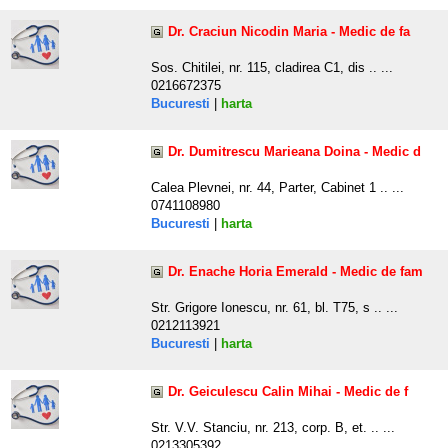
Dr. Craciun Nicodin Maria - Medic de fa
Sos. Chitilei, nr. 115, cladirea C1, dis .. ...
0216672375
Bucuresti
|
harta
Dr. Dumitrescu Marieana Doina - Medic d
Calea Plevnei, nr. 44, Parter, Cabinet 1 .. ...
0741108980
Bucuresti
|
harta
Dr. Enache Horia Emerald - Medic de fam
Str. Grigore Ionescu, nr. 61, bl. T75, s .. ...
0212113921
Bucuresti
|
harta
Dr. Geiculescu Calin Mihai - Medic de f
Str. V.V. Stanciu, nr. 213, corp. B, et. .. ...
0213305392