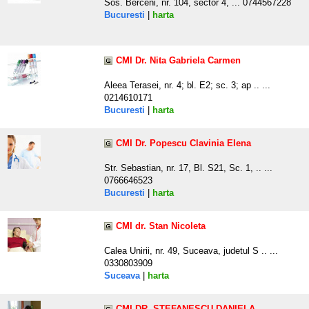
Sos. Berceni, nr. 104, sector 4, ... 0744567228
Bucuresti
|
harta
CMI Dr. Nita Gabriela Carmen
Aleea Terasei, nr. 4; bl. E2; sc. 3; ap .. ...
0214610171
Bucuresti
|
harta
CMI Dr. Popescu Clavinia Elena
Str. Sebastian, nr. 17, Bl. S21, Sc. 1, .. ...
0766646523
Bucuresti
|
harta
CMI dr. Stan Nicoleta
Calea Unirii, nr. 49, Suceava, judetul S .. ...
0330803909
Suceava
|
harta
CMI DR. STEFANESCU DANIELA