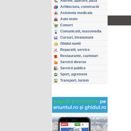
Alarme, aparare, paza
Arhitectura, constructii
Asistenta medicala
Copyright © GHIDUL 2026
Auto moto
Toate drepturile rezervate
Comert
Comunicatii, massmedia
Cursuri, invatamant
Ghidul nuntii
Reparatii, service
Restaurante, cazinouri
Servicii diverse
Servicii publice
Sport, agrement
Transport, turism