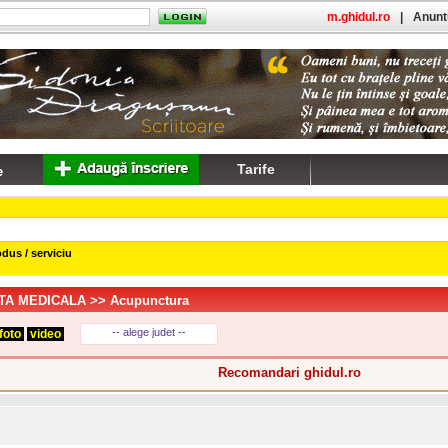
m.ghidul.ro
|
Anuntu
Tarife
dus / serviciu
TA MEDICALA
>> Acupunctura
-- alege judet --
foto
video
Recomandari ghidul.ro