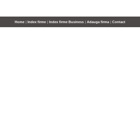
Home
|
Index firme
|
Index firme Business
|
Adauga firma
|
Contact