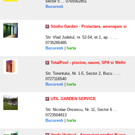
sector 5 ... 0765562851
Bucuresti
Studio Garden - Proiectare, amenajare si
Str. Vlad Judetul, nr. 52-54, et.1, ap. .. ...
0735285485
Bucuresti
|
harta
TotalPool - piscine, saune, SPA si Welln
Str. Torentului, Nr. 1-5, Sector 2, Bucu .. ...
0727116540
Bucuresti
|
harta
UTIL GARDEN SERVICE
Str. Nicolae Oncescu, Nr. 11, Sector 6 ...
0723504813
Bucuresti
|
harta
Verde Vertical - Amenajari gradini Bucur