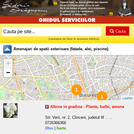
Cauta
(cautarea se face in aceasta rubrica)
Amenajari de spatii exterioare (fatade, alei, piscine)
+
−
1
1
Leaflet
Albine in gradina - Plante, bulbi, amena
Str. Verii, nr. 2, Clinceni, judetul Ilf .. ...
0726366366
Ilfov
|
harta