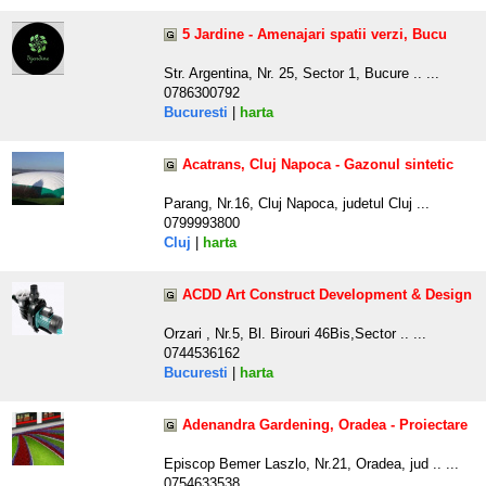
5 Jardine - Amenajari spatii verzi, Bucu
Str. Argentina, Nr. 25, Sector 1, Bucure .. ...
0786300792
Bucuresti
|
harta
Acatrans, Cluj Napoca - Gazonul sintetic
Parang, Nr.16, Cluj Napoca, judetul Cluj ...
0799993800
Cluj
|
harta
ACDD Art Construct Development & Design
Orzari , Nr.5, Bl. Birouri 46Bis,Sector .. ...
0744536162
Bucuresti
|
harta
Adenandra Gardening, Oradea - Proiectare
Episcop Bemer Laszlo, Nr.21, Oradea, jud .. ...
0754633538