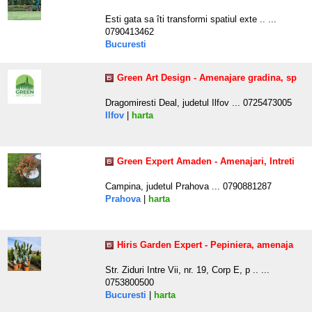
Esti gata sa îti transformi spatiul exte .. ...
0790413462
Bucuresti
Green Art Design - Amenajare gradina, sp
Dragomiresti Deal, judetul Ilfov ... 0725473005
Ilfov
|
harta
Green Expert Amaden - Amenajari, Intreti
Campina, judetul Prahova ... 0790881287
Prahova
|
harta
Hiris Garden Expert - Pepiniera, amenaja
Str. Ziduri Intre Vii, nr. 19, Corp E, p .. ...
0753800500
Bucuresti
|
harta