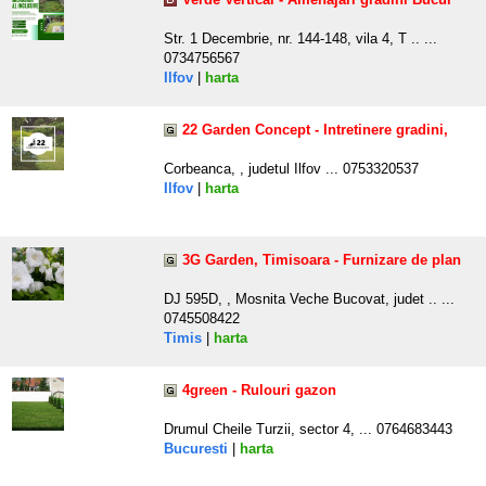
Str. 1 Decembrie, nr. 144-148, vila 4, T .. ...
0734756567
Ilfov
|
harta
22 Garden Concept - Intretinere gradini,
Corbeanca, , judetul Ilfov ... 0753320537
Ilfov
|
harta
3G Garden, Timisoara - Furnizare de plan
DJ 595D, , Mosnita Veche Bucovat, judet .. ...
0745508422
Timis
|
harta
4green - Rulouri gazon
Drumul Cheile Turzii, sector 4, ... 0764683443
Bucuresti
|
harta