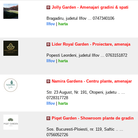
Jolly Garden - Amenajari gradini & spati
Bragadiru, judetul Ilfov ... 0747340106
Ilfov
|
harta
Lider Royal Garden - Proiectare, amenaja
Popesti Leordeni, judetul Ilfov ... 0763151872
Ilfov
|
harta
Namira Gardens - Centru plante, amenajar
Str. 23 August, Nr. 191, Otopeni, judetu .. ...
0728317728
Ilfov
|
harta
Piqet Garden - Showroom plante de gradin
Sos. Bucuresti-Ploiesti, nr. 119, Saftic .. ...
0756052726