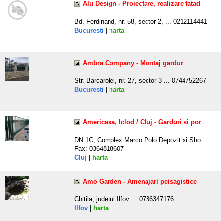
Alu Design - Proiectare, realizare fatad
Bd. Ferdinand, nr. 58, sector 2, ... 0212114441
Bucuresti
|
harta
Ambra Company - Montaj garduri
Str. Barcarolei, nr. 27, sector 3 ... 0744752267
Bucuresti
|
harta
Americasa, Iclod / Cluj - Garduri si por
DN 1C, Complex Marco Polo Depozit si Sho .. ...
Fax: 0364818607
Cluj
|
harta
Amo Garden - Amenajari peisagistice
Chitila, judetul Ilfov ... 0736347176
Ilfov
|
harta