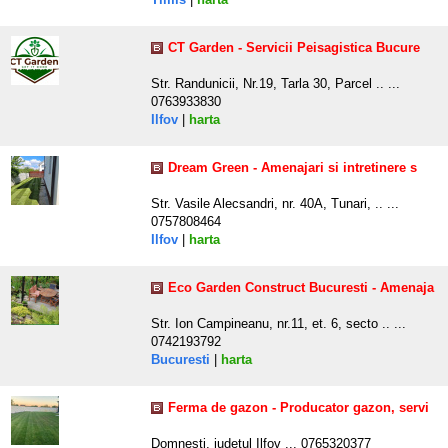
CT Garden - Servicii Peisagistica Bucure
Str. Randunicii, Nr.19, Tarla 30, Parcel .. ...
0763933830
Ilfov
|
harta
Dream Green - Amenajari si intretinere s
Str. Vasile Alecsandri, nr. 40A, Tunari, .. ...
0757808464
Ilfov
|
harta
Eco Garden Construct Bucuresti - Amenaja
Str. Ion Campineanu, nr.11, et. 6, secto .. ...
0742193792
Bucuresti
|
harta
Ferma de gazon - Producator gazon, servi
Domnesti, judetul Ilfov ... 0765320377