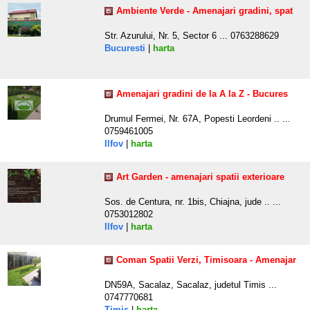
Ambiente Verde - Amenajari gradini, spat
Str. Azurului, Nr. 5, Sector 6 ... 0763288629
Bucuresti
|
harta
Amenajari gradini de la A la Z - Bucures
Drumul Fermei, Nr. 67A, Popesti Leordeni .. ...
0759461005
Ilfov
|
harta
Art Garden - amenajari spatii exterioare
Sos. de Centura, nr. 1bis, Chiajna, jude .. ...
0753012802
Ilfov
|
harta
Coman Spatii Verzi, Timisoara - Amenajar
DN59A, Sacalaz, Sacalaz, judetul Timis ...
0747770681
Timis
|
harta