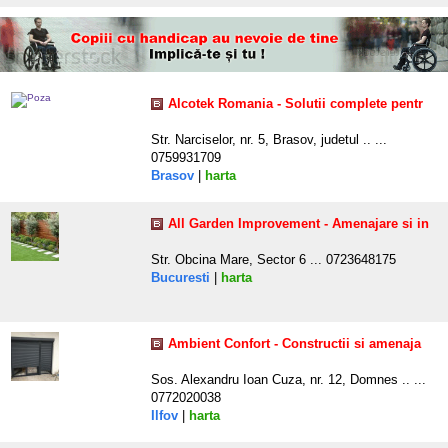
Alcotek Romania - Solutii complete pentr
Str. Narciselor, nr. 5, Brasov, judetul .. ...
0759931709
Brasov
|
harta
All Garden Improvement - Amenajare si in
Str. Obcina Mare, Sector 6 ... 0723648175
Bucuresti
|
harta
Ambient Confort - Constructii si amenaja
Sos. Alexandru Ioan Cuza, nr. 12, Domnes .. ...
0772020038
Ilfov
|
harta