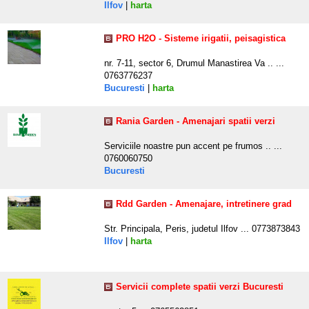
Ilfov
|
harta
PRO H2O - Sisteme irigatii, peisagistica
nr. 7-11, sector 6, Drumul Manastirea Va .. ...
0763776237
Bucuresti
|
harta
Rania Garden - Amenajari spatii verzi
Serviciile noastre pun accent pe frumos .. ...
0760060750
Bucuresti
Rdd Garden - Amenajare, intretinere grad
Str. Principala, Peris, judetul Ilfov ... 0773873843
Ilfov
|
harta
Servicii complete spatii verzi Bucuresti