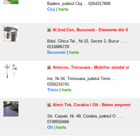
Badeni, judetul Cluj ... 0264317908
Cluj
|
harta
Al.Inst.Con, Bucuresti - Elemente din fi
Bdul. Ghica Tei , Nr.15, Sector 2, Bucur .. ...
0216886729
Bucuresti
|
harta
Alencon, Timisoara - Mobilier stradal si
Iris, Nr.34, Timisoara, judetul Timis ...
0256216741
Timis
|
harta
Almir Tvk, Corabia / Olt - Beton amprent
Str. Carpati, Nr. 49, Corabia, judetul O .. ...
0748550466
Olt
|
harta